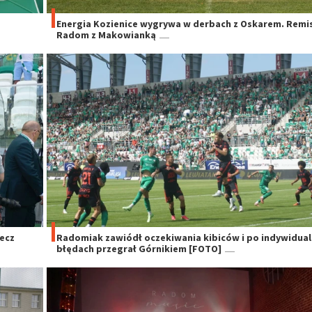
Energia Kozienice wygrywa w derbach z Oskarem. Remis
Radom z Makowianką
mecz
Radomiak zawiódł oczekiwania kibiców i po indywidua
błędach przegrał Górnikiem [FOTO]