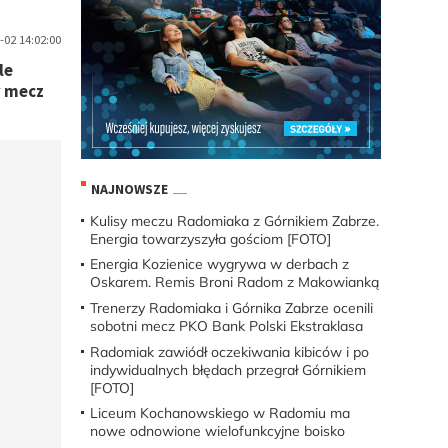
-02 14:02:00
le
y mecz
NAJNOWSZE
Kulisy meczu Radomiaka z Górnikiem Zabrze.
Energia towarzyszyła gościom [FOTO]
Energia Kozienice wygrywa w derbach z
Oskarem. Remis Broni Radom z Makowianką
Trenerzy Radomiaka i Górnika Zabrze ocenili
sobotni mecz PKO Bank Polski Ekstraklasa
Radomiak zawiódł oczekiwania kibiców i po
indywidualnych błędach przegrał Górnikiem
[FOTO]
Liceum Kochanowskiego w Radomiu ma
nowe odnowione wielofunkcyjne boisko