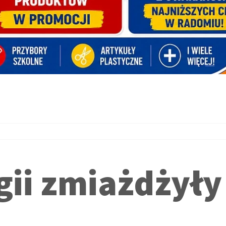
gii zmiażdżyły