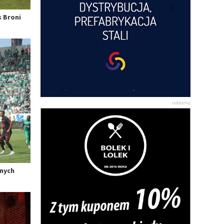
 Broni
lnych