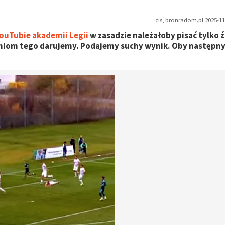
cis, bronradom.pl 2025-11
ouTubie akademii Legii
w zasadzie należałoby pisać tylko ź
telniom tego darujemy. Podajemy suchy wynik. Oby następn