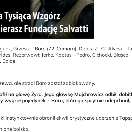
uez, Grzesik – Baro (72. Camara), Donis (Ż. 72. Alves) – 
urides. Rezerwowi: Jerke, Koptas – Pedro, Cichocki, Blasco,
, Balde.
ewa, ale strzał Baro został zablokowany.
fił na głowę Żyro. Jego główkę Majchrowicz odbił, dobit
zy wygrał pojedynek z Baro, którego sprytnie odepchnął, 
lski instynktownie obronił ekwilibrystyczne uderzenie Taps
mione boisko.