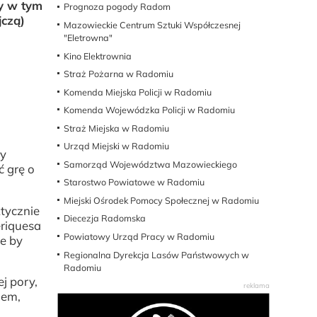
ry w tym
Prognoza pogody Radom
jczą)
Mazowieckie Centrum Sztuki Współczesnej
"Eletrowna"
Kino Elektrownia
Straż Pożarna w Radomiu
Komenda Miejska Policji w Radomiu
Komenda Wojewódzka Policji w Radomiu
Straż Miejska w Radomiu
Urząd Miejski w Radomiu
ły
Samorząd Województwa Mazowieckiego
 grę o
Starostwo Powiatowe w Radomiu
Miejski Ośrodek Pomocy Społecznej w Radomiu
ktycznie
Diecezja Radomska
eriquesa
Powiatowy Urząd Pracy w Radomiu
je by
Regionalna Dyrekcja Lasów Państwowych w
Radomiu
j pory,
zem,