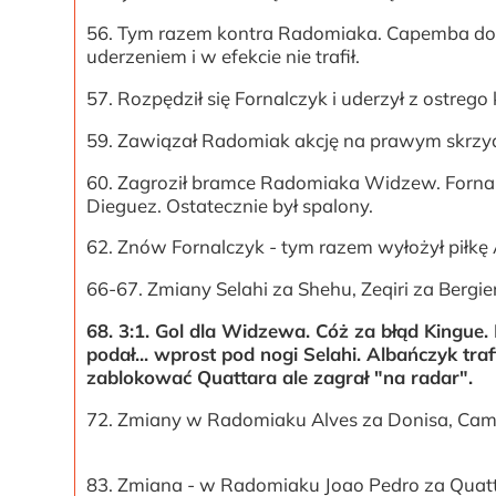
56. Tym razem kontra Radomiaka. Capemba dosta
uderzeniem i w efekcie nie trafił.
57. Rozpędził się Fornalczyk i uderzył z ostrego 
59. Zawiązał Radomiak akcję na prawym skrzydle
60. Zagroził bramce Radomiaka Widzew. Fornalcz
Dieguez. Ostatecznie był spalony.
62. Znów Fornalczyk - tym razem wyłożył piłkę 
66-67. Zmiany Selahi za Shehu, Zeqiri za Berg
68. 3:1. Gol dla Widzewa. Cóż za błąd Kingue.
podał... wprost pod nogi Selahi. Albańczyk tra
zablokować Quattara ale zagrał "na radar".
72. Zmiany w Radomiaku Alves za Donisa, Cam
83. Zmiana - w Radomiaku Joao Pedro za Quat