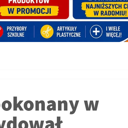
pokonany w
cydował