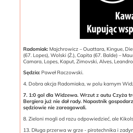
Radomiak:
Majchrowicz – Ouattara, Kingue, Dieg
(67. Lopes), Wolski (Ż.), Capita (67. Balde) – Ma
Camara, Lopes, Kaput, Zimovski, Alves, Leandro
Sędzia:
Paweł Raczowski.
4. Dobra akcja Radomiaka, w polu karnym Widz
7. 1:0 gol dla Widzewa. Wrzut z autu Czyża tra
Bergiera już nie dał rady. Napastnik gospodar
sędziowie nie zareagowali.
8. Zieloni mogli od razu odpowiedzieć, ale Kiko
13. Długa przerwa w grze - pirotechnika i zady