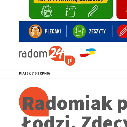
PIĄTEK
7
SIERPNIA
Radomiak 
Łodzi. Zde