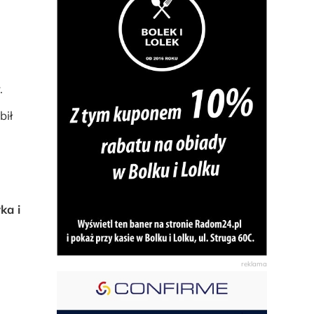
.
bił
ka i