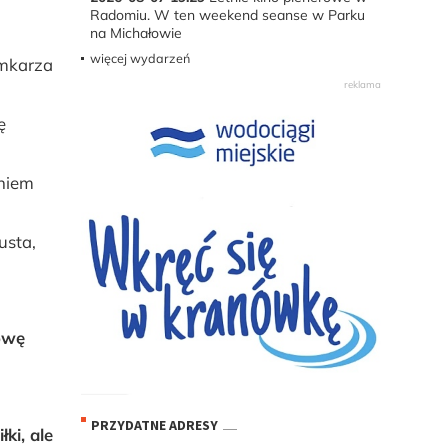
Radomiu. W ten weekend seanse w Parku
na Michałowie
więcej wydarzeń
amkarza
ę
eniem
usta,
owę
PRZYDATNE ADRESY
ki, ale