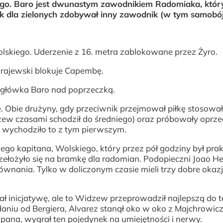
iego. Baro jest dwunastym zawodnikiem Radomiaka, któ
mek dla zielonych zdobywał inny zawodnik (w tym samobó
lskiego. Uderzenie z 16. metra zablokowane przez Żyro.
Krajewski blokuje Capembę.
 i główka Baro nad poprzeczką.
 Obie drużyny, gdy przeciwnik przejmował piłkę stosowa
ew czasami schodził do średniego) oraz próbowały oprzeć
ej wychodziło to z tym pierwszym.
jego kapitana, Wolskiego, który przez pół godziny był pra
przełożyło się na bramkę dla radomian. Podopieczni Joao H
ównania. Tylko w doliczonym czasie mieli trzy dobre okaz
 inicjatywę, ale to Widzew przeprowadził najlepszą do te
podaniu od Bergiera, Alvarez stanął oko w oko z Majchrowic
zpana, wygrał ten pojedynek na umiejętności i nerwy.