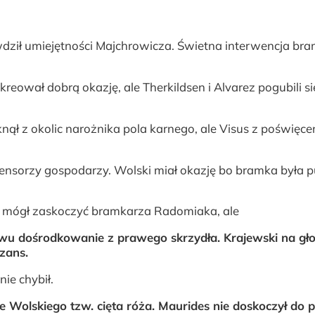
wdził umiejętności Majchrowicza. Świetna interwencja br
eował dobrą okazję, ale Therkildsen i Alvarez pogubili si
knął z okolic narożnika pola karnego, ale Visus z poświęc
fensorzy gospodarzy. Wolski miał okazję bo bramka była p
ji mógł zaskoczyć bramkarza Radomiaka, ale
owu dośrodkowanie z prawego skrzydła. Krajewski na gł
szans.
ie chybił.
 Wolskiego tzw. cięta róża. Maurides nie doskoczył do pił