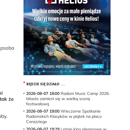
Tapsoba
BĘDZIE SIĘ DZIAŁO
ki
2026-08-07 18:00
Radom Music Camp 2026:
tak że
Miasto zamieni się w wielką scenę
festiwalową
2026-08-07 19:00
Wieczorne Spotkanie
pby.
Radomskich Klasyków w piątek na placu
Corazziego
2026-08-07 19:29
Letnie kino plenerowe w