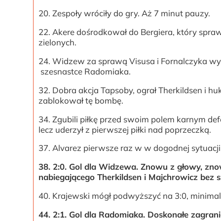
20. Zespoły wróciły do gry. Aż 7 minut pauzy.
22. Akere dośrodkował do Bergiera, który spra
zielonych.
24. Widzew za sprawą Visusa i Fornalczyka wykr
szesnastce Radomiaka.
32. Dobra akcja Tapsoby, ograł Therkildsen i hu
zablokował tę bombę.
34. Zgubili piłkę przed swoim polem karnym de
lecz uderzył z pierwszej piłki nad poprzeczką.
37. Alvarez pierwsze raz w w dogodnej sytuac
38. 2:0. Gol dla Widzewa. Znowu z głowy, zn
nabiegającego Therkildsen i Majchrowicz bez 
40. Krajewski mógł podwyższyć na 3:0, minimaln
44. 2:1. Gol dla Radomiaka. Doskonałe zagranie