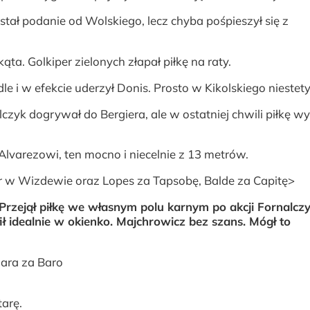
ł podanie od Wolskiego, lecz chyba pośpieszył się z
kąta. Golkiper zielonych złapał piłkę na raty.
 i w efekcie uderzył Donis. Prosto w Kikolskiego niestety
yk dogrywał do Bergiera, ale w ostatniej chwili piłkę wy
Alvarezowi, ten mocno i niecelnie z 13 metrów.
ier w Wizdewie oraz Lopes za Tapsobę, Balde za Capitę>
 Przejął piłkę we własnym polu karnym po akcji Fornalczy
fił idealnie w okienko. Majchrowicz bez szans. Mógł to
ara za Baro
tarę.