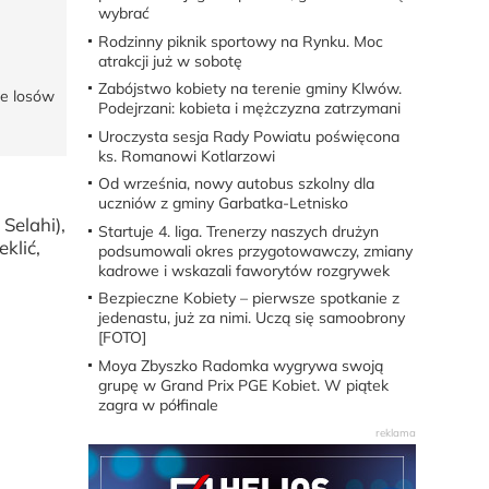
wybrać
Rodzinny piknik sportowy na Rynku. Moc
atrakcji już w sobotę
Zabójstwo kobiety na terenie gminy Klwów.
le losów
Podejrzani: kobieta i mężczyzna zatrzymani
Uroczysta sesja Rady Powiatu poświęcona
ks. Romanowi Kotlarzowi
Od września, nowy autobus szkolny dla
uczniów z gminy Garbatka-Letnisko
 Selahi),
Startuje 4. liga. Trenerzy naszych drużyn
klić,
podsumowali okres przygotowawczy, zmiany
kadrowe i wskazali faworytów rozgrywek
Bezpieczne Kobiety – pierwsze spotkanie z
jedenastu, już za nimi. Uczą się samoobrony
[FOTO]
Moya Zbyszko Radomka wygrywa swoją
grupę w Grand Prix PGE Kobiet. W piątek
zagra w półfinale