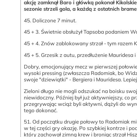
akcję zamknął Baro i główką pokonał Kikolsk
sezonie strzeli gola, a każdą z ostatnich bra
45. Doliczone 7 minut.
45 + 3. Świetnie obsłużył Tapsoba podaniem Wo
45 + 4. Znów zablokowany strzał - tym razem 
45 + 5. Grzesik z autu, przedłużenie Mauridesa
Dobry, emocjonujący mecz w pierwszej połowie.
wysoki pressing (zwłaszcza Radomiak, bo Widz
swoje "dziewiątki" - Bergiera i Mauridesa. Lepi
Zieloni długo nie mogli odszukać na boisku swo
niewidoczny. Później był już aktywniejszy, co 
przegrywając wciąż byli aktywni, dążyli do wyr
tego dokonać.
51. Od początku drugie połowy to Radomiak miał
w tej części gry okazję. Po szybkiej kontrze i 
który zachował zimną krew i broniąc strzał His