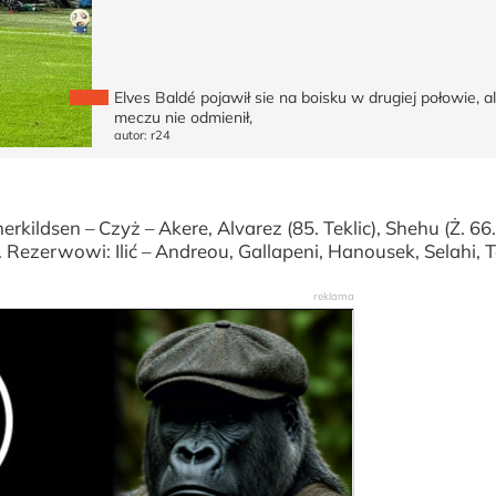
Elves Baldé pojawił sie na boisku w drugiej połowie, a
meczu nie odmienił,
autor: r24
herkildsen – Czyż – Akere, Alvarez (85. Teklic), Shehu (Ż. 66.
. Rezerwowi: Ilić – Andreou, Gallapeni, Hanousek, Selahi, Te