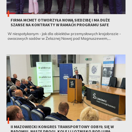
FIRMA MCMET OTWORZYŁA NOWĄ SIEDZIBĘ I MA DUŻE
SZANSE NA KONTRAKTY W RAMACH PROGRAMU SAFE
W niespotykanym - jak dla obiektów przemysłowych krajobrazie -
owocowych sadów w Żelaznej Nowej pod Magnuszewem,...
II MAZOWIECKI KONGRES TRANSPORTOWY ODBYŁ SIĘ W
RADOMIU. NASZE DROGI, KOLEJ I LOTNISKO POD LUPĄ