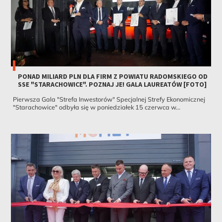
PONAD MILIARD PLN DLA FIRM Z POWIATU RADOMSKIEGO OD
SSE "STARACHOWICE". POZNAJ JE! GALA LAUREATÓW [FOTO]
Pierwsza Gala "Strefa Inwestorów" Specjalnej Strefy Ekonomicznej
"Starachowice" odbyła się w poniedziałek 15 czerwca w...