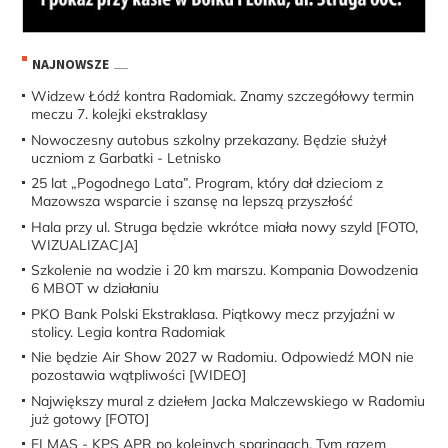
NAJNOWSZE
Widzew Łódź kontra Radomiak. Znamy szczegółowy termin
meczu 7. kolejki ekstraklasy
Nowoczesny autobus szkolny przekazany. Będzie służył
uczniom z Garbatki - Letnisko
25 lat „Pogodnego Lata”. Program, który dał dzieciom z
Mazowsza wsparcie i szansę na lepszą przyszłość
Hala przy ul. Struga będzie wkrótce miała nowy szyld [FOTO,
WIZUALIZACJA]
Szkolenie na wodzie i 20 km marszu. Kompania Dowodzenia
6 MBOT w działaniu
PKO Bank Polski Ekstraklasa. Piątkowy mecz przyjaźni w
stolicy. Legia kontra Radomiak
Nie będzie Air Show 2027 w Radomiu. Odpowiedź MON nie
pozostawia wątpliwości [WIDEO]
Największy mural z dziełem Jacka Malczewskiego w Radomiu
już gotowy [FOTO]
ELMAS - KPS APR po kolejnych sparingach. Tym razem