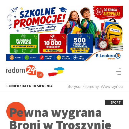
PONIEDZIAŁEK
10
SIERPNIA
Borysa, Filomeny, Wawrzyńca
SPORT
Pewna wygrana
Broni w Troszynie