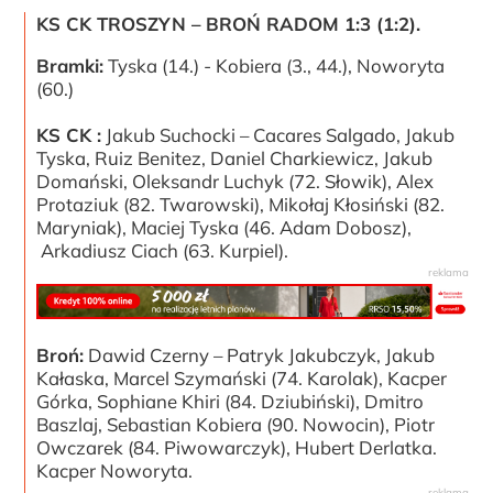
KS CK TROSZYN – BROŃ RADOM 1:3 (1:2).
Bramki:
Tyska (14.) - Kobiera (3., 44.), Noworyta
(60.)
KS CK :
Jakub Suchocki – Cacares Salgado, Jakub
Tyska, Ruiz Benitez, Daniel Charkiewicz, Jakub
Domański, Oleksandr Luchyk (72. Słowik), Alex
Protaziuk (82. Twarowski), Mikołaj Kłosiński (82.
Maryniak), Maciej Tyska (46. Adam Dobosz),
Arkadiusz Ciach (63. Kurpiel).
Broń:
Dawid Czerny – Patryk Jakubczyk, Jakub
Kałaska, Marcel Szymański (74. Karolak), Kacper
Górka, Sophiane Khiri (84. Dziubiński), Dmitro
Baszlaj, Sebastian Kobiera (90. Nowocin), Piotr
Owczarek (84. Piwowarczyk), Hubert Derlatka.
Kacper Noworyta.