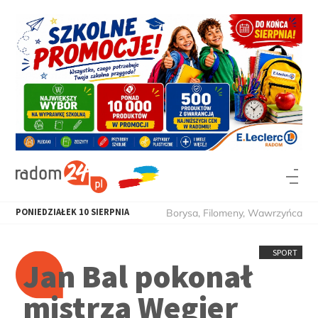
PONIEDZIAŁEK
10
SIERPNIA
Borysa, Filomeny, Wawrzyńca
SPORT
Jan Bal pokonał
mistrza Węgier