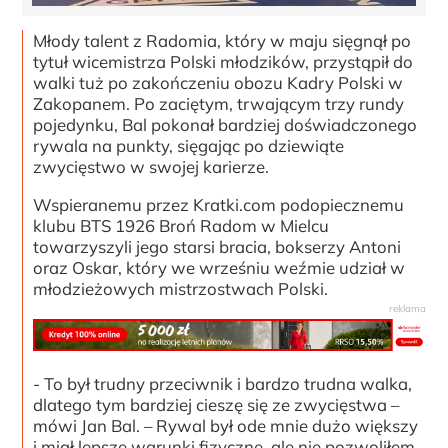
Młody talent z Radomia, który w maju sięgnął po
tytuł wicemistrza Polski młodzików, przystąpił do
walki tuż po zakończeniu obozu Kadry Polski w
Zakopanem. Po zaciętym, trwającym trzy rundy
pojedynku, Bal pokonał bardziej doświadczonego
rywala na punkty, sięgając po dziewiąte
zwycięstwo w swojej karierze.
Wspieranemu przez Kratki.com podopiecznemu
klubu BTS 1926 Broń Radom w Mielcu
towarzyszyli jego starsi bracia, bokserzy Antoni
oraz Oskar, który we wrześniu weźmie udział w
młodzieżowych mistrzostwach Polski.
- To był trudny przeciwnik i bardzo trudna walka,
dlatego tym bardziej cieszę się ze zwycięstwa –
mówi Jan Bal. – Rywal był ode mnie dużo większy
i miał lepsze warunki fizyczne, ale nie pozwoliłem,