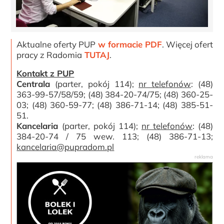
Aktualne oferty PUP
w formacie PDF
. Więcej ofert
pracy z Radomia
TUTAJ
.
Kontakt z PUP
Centrala
(parter, pokój 114);
nr telefonów
: (48)
363-99-57/58/59; (48) 384-20-74/75; (48) 360-25-
03; (48) 360-59-77; (48) 386-71-14; (48) 385-51-
51.
Kancelaria
(parter, pokój 114);
nr telefonów
: (48)
384-20-74 / 75 wew. 113; (48) 386-71-13;
kancelaria@pupradom.pl