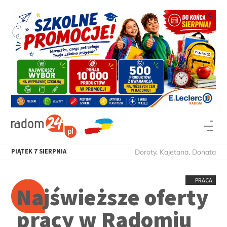
PIĄTEK
7
SIERPNIA
Doroty, Kajetana, Donata
PRACA
Najświeższe oferty
pracy w Radomiu