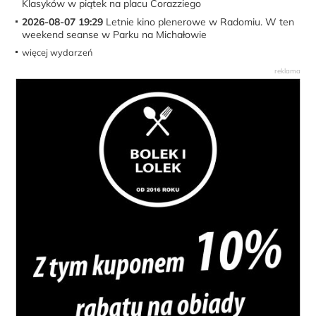
Klasyków w piątek na placu Corazziego
2026-08-07 19:29
Letnie kino plenerowe w Radomiu. W ten
weekend seanse w Parku na Michałowie
więcej wydarzeń