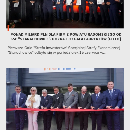
PONAD MILIARD PLN DLA FIRM Z POWIATU RADOMSKIEGO OD
SSE "STARACHOWICE". POZNAJ JE! GALA LAUREATÓW [FOTO]
Pierwsza Gala "Strefa Inwestorów" Specjalnej Strefy Ekonomicznej
"Starachowice" odbyła się w poniedziałek 15 czerwca w...