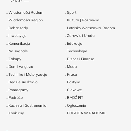
DZIAŁY
Wiadomości Radom
Sport
Wiadomości Region
Kultura | Rozrywka
Dobre rady
Lotnisko Warszawa-Radom
Inwestycje
Zdrowie i Uroda
Komunikacja
Edukacja
Na sygnale
Technologie
Zakupy
Biznes i Finanse
Dom i wnętrza
Moda
Technika i Motoryzacja
Praca
Będzie się działo
Polityka
Pomagamy
Ciekawe
Podróże
BĄDŹ FIT
Kuchnia i Gastronomia
Ogłoszenia
Konkursy
POGODA W RADOMIU