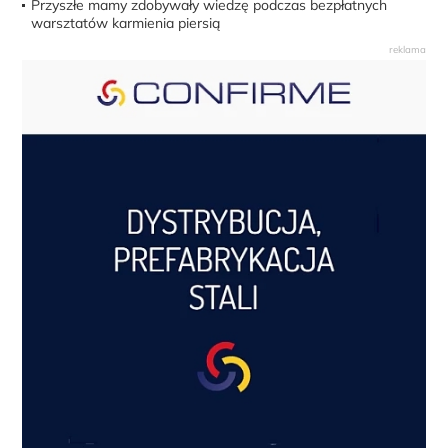
Przyszłe mamy zdobywały wiedzę podczas bezpłatnych
warsztatów karmienia piersią