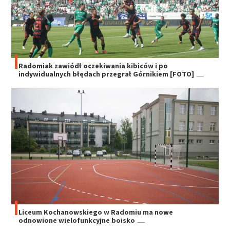
Radomiak zawiódł oczekiwania kibiców i po
indywidualnych błędach przegrał Górnikiem [FOTO]
Liceum Kochanowskiego w Radomiu ma nowe
odnowione wielofunkcyjne boisko