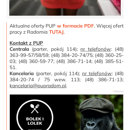
Aktualne oferty PUP
w formacie PDF
. Więcej ofert
pracy z Radomia
TUTAJ
.
Kontakt z PUP
Centrala
(parter, pokój 114);
nr telefonów
: (48)
363-99-57/58/59; (48) 384-20-74/75; (48) 360-25-
03; (48) 360-59-77; (48) 386-71-14; (48) 385-51-
51.
Kancelaria
(parter, pokój 114);
nr telefonów
: (48)
384-20-74 / 75 wew. 113; (48) 386-71-13;
kancelaria@pupradom.pl
.