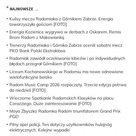
NAJNOWSZE
Kulisy meczu Radomiaka z Górnikiem Zabrze. Energia
towarzyszyła gościom [FOTO]
Energia Kozienice wygrywa w derbach z Oskarem. Remis
Broni Radom z Makowianką
Trenerzy Radomiaka i Górnika Zabrze ocenili sobotni mecz
PKO Bank Polski Ekstraklasa
Radomiak zawiódł oczekiwania kibiców i po indywidualnych
błędach przegrał Górnikiem [FOTO]
Liceum Kochanowskiego w Radomiu ma nowe odnowione
wielofunkcyjne boisko
Radom Music Camp 2026 rozpoczęty. Trzecia edycja potrwa
do niedzieli [FOTO]
Wieczorne Spotkanie Radomskich Klasyków na placu
Corazziego. Duże zainteresowanie [FOTO]
Moya Zbyszko Radomka Radom triumfatorem Grand Prix
PGE!
Pilny apel policji. Ten dotyczy użytkowników hulajnóg
elektrycznych. Kolejne wypadki