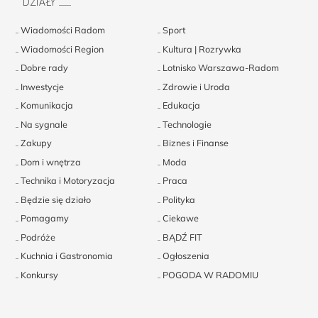
DZIAŁY
Wiadomości Radom
Sport
Wiadomości Region
Kultura | Rozrywka
Dobre rady
Lotnisko Warszawa-Radom
Inwestycje
Zdrowie i Uroda
Komunikacja
Edukacja
Na sygnale
Technologie
Zakupy
Biznes i Finanse
Dom i wnętrza
Moda
Technika i Motoryzacja
Praca
Będzie się działo
Polityka
Pomagamy
Ciekawe
Podróże
BĄDŹ FIT
Kuchnia i Gastronomia
Ogłoszenia
Konkursy
POGODA W RADOMIU