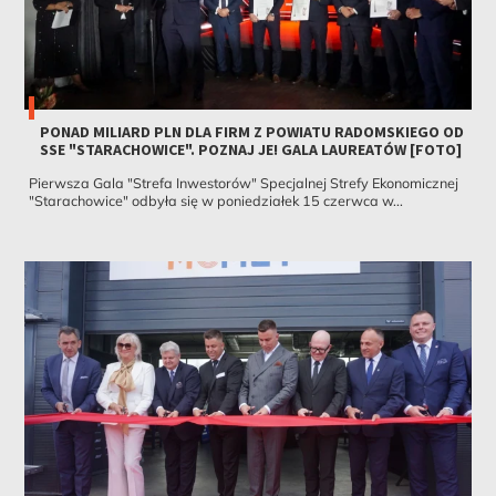
PONAD MILIARD PLN DLA FIRM Z POWIATU RADOMSKIEGO OD
SSE "STARACHOWICE". POZNAJ JE! GALA LAUREATÓW [FOTO]
Pierwsza Gala "Strefa Inwestorów" Specjalnej Strefy Ekonomicznej
"Starachowice" odbyła się w poniedziałek 15 czerwca w...