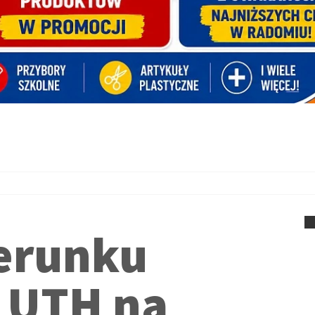
ierunku
o UTH na