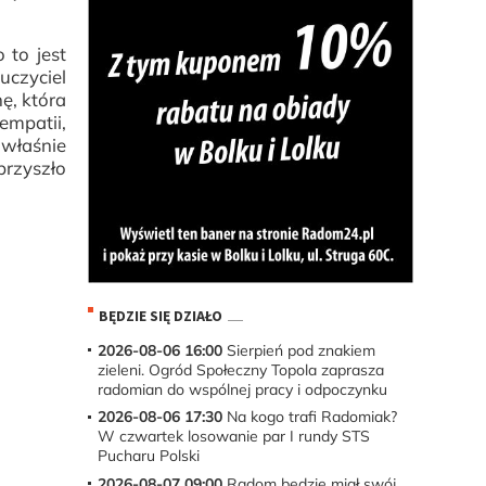
 to jest
uczyciel
ę, która
empatii,
 właśnie
przyszło
BĘDZIE SIĘ DZIAŁO
2026-08-06 16:00
Sierpień pod znakiem
zieleni. Ogród Społeczny Topola zaprasza
radomian do wspólnej pracy i odpoczynku
2026-08-06 17:30
Na kogo trafi Radomiak?
W czwartek losowanie par I rundy STS
Pucharu Polski
2026-08-07 09:00
Radom będzie miał swój