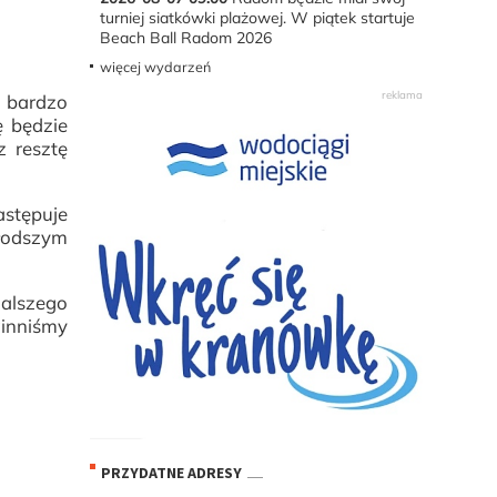
turniej siatkówki plażowej. W piątek startuje
Beach Ball Radom 2026
więcej wydarzeń
m bardzo
ę będzie
z resztę
astępuje
łodszym
dalszego
winniśmy
PRZYDATNE ADRESY