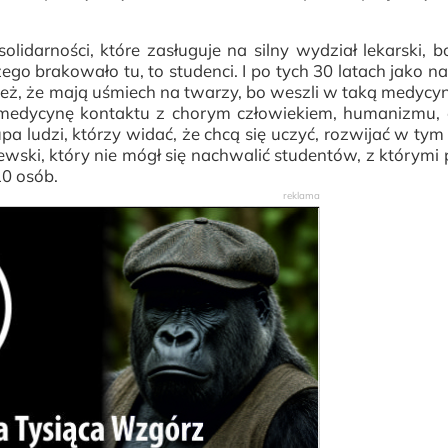
lidarności, które zasługuje na silny wydział lekarski, bo
zego brakowało tu, to studenci. I po tych 30 latach jako na
e też, że mają uśmiech na twarzy, bo weszli w taką medycyn
i medycynę kontaktu z chorym człowiekiem, humanizmu, 
upa ludzi, którzy widać, że chcą się uczyć, rozwijać w tym
wski, który nie mógł się nachwalić studentów, z którymi 
10 osób.