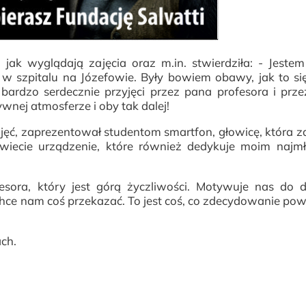
jak wyglądają zajęcia oraz m.in. stwierdziła: - Jeste
w szpitalu na Józefowie. Były bowiem obawy, jak to si
ardzo serdecznie przyjęci przez pana profesora i prze
nej atmosferze i oby tak dalej!
jęć, zaprezentował studentom smartfon, głowicę, która z
wiecie urządzenie, które również dedykuje moim najm
fesora, który jest górą życzliwości. Motywuje nas do 
i chce nam coś przekazać. To jest coś, co zdecydowanie po
ach.