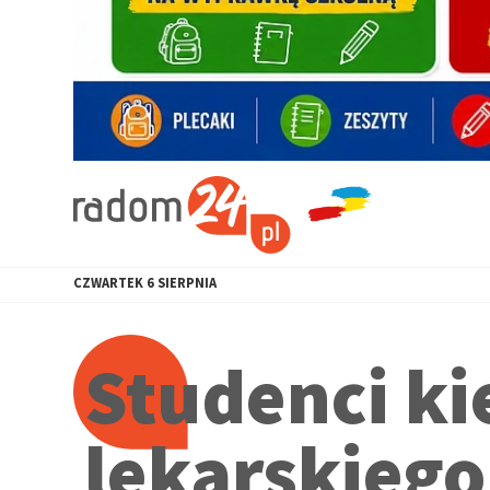
CZWARTEK
6
SIERPNIA
Studenci k
lekarskieg