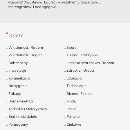
Masovia” Agustinowi Egurroli – wybitnemu tancerzowi,
choreografowi i pedagogowi,...
DZIAŁY
Wiadomości Radom
Sport
Wiadomości Region
Kultura | Rozrywka
Dobre rady
Lotnisko Warszawa-Radom
Inwestycje
Zdrowie i Uroda
Komunikacja
Edukacja
Na sygnale
Technologie
Zakupy
Biznes i Finanse
Dom i wnętrza
Moda
Technika i Motoryzacja
Praca
Będzie się działo
Polityka
Pomagamy
Ciekawe