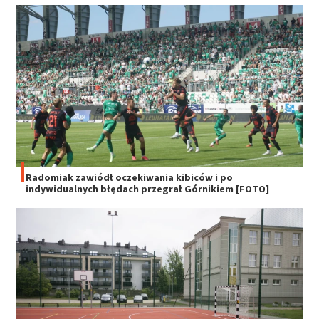
Radomiak zawiódł oczekiwania kibiców i po
indywidualnych błędach przegrał Górnikiem [FOTO]