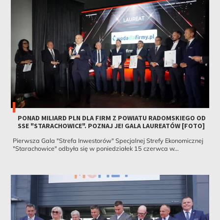
PONAD MILIARD PLN DLA FIRM Z POWIATU RADOMSKIEGO OD
SSE "STARACHOWICE". POZNAJ JE! GALA LAUREATÓW [FOTO]
Pierwsza Gala "Strefa Inwestorów" Specjalnej Strefy Ekonomicznej
"Starachowice" odbyła się w poniedziałek 15 czerwca w...