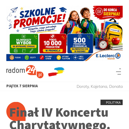
PIĄTEK
7
SIERPNIA
Doroty, Kajetana, Donata
POLITYKA
Finał IV Koncertu
Charytatywnego.