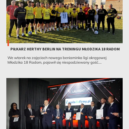
PIŁKARZ HERTHY BERLIN NA TRENINGU MŁODZIKA 18 RADOM
We wtorek na zajęciach nowego beniaminka ligi okręgowej
Młodzika 18 Radom, pojawił się niespodziewany gość....