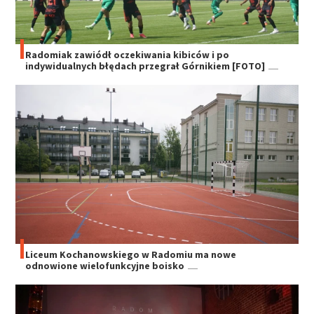
Radomiak zawiódł oczekiwania kibiców i po
indywidualnych błędach przegrał Górnikiem [FOTO]
Liceum Kochanowskiego w Radomiu ma nowe
odnowione wielofunkcyjne boisko