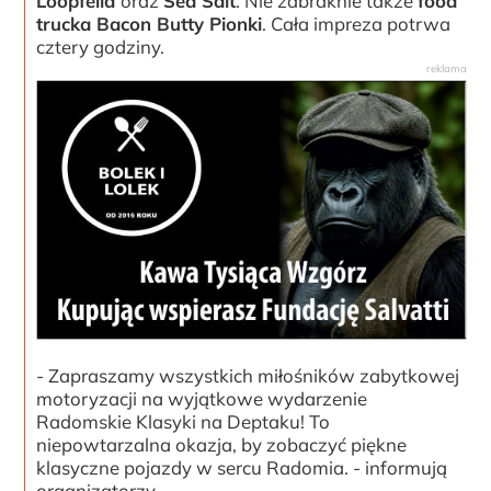
Loopfella
oraz
Sea Salt
. Nie zabraknie także
food
trucka Bacon Butty Pionki
. Cała impreza potrwa
cztery godziny.
- Zapraszamy wszystkich miłośników zabytkowej
motoryzacji na wyjątkowe wydarzenie
Radomskie Klasyki na Deptaku! To
niepowtarzalna okazja, by zobaczyć piękne
klasyczne pojazdy w sercu Radomia. - informują
organizatorzy.