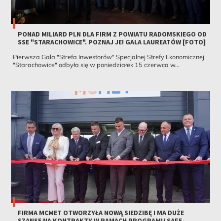
PONAD MILIARD PLN DLA FIRM Z POWIATU RADOMSKIEGO OD
SSE "STARACHOWICE". POZNAJ JE! GALA LAUREATÓW [FOTO]
Pierwsza Gala "Strefa Inwestorów" Specjalnej Strefy Ekonomicznej
"Starachowice" odbyła się w poniedziałek 15 czerwca w...
FIRMA MCMET OTWORZYŁA NOWĄ SIEDZIBĘ I MA DUŻE
SZANSE NA KONTRAKTY W RAMACH PROGRAMU SAFE