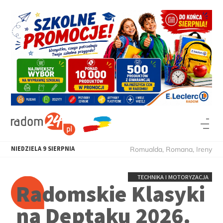
NIEDZIELA
9
SIERPNIA
Romualda, Romana, Ireny
TECHNIKA I MOTORYZACJA
Radomskie Klasyki
na Deptaku 2026.