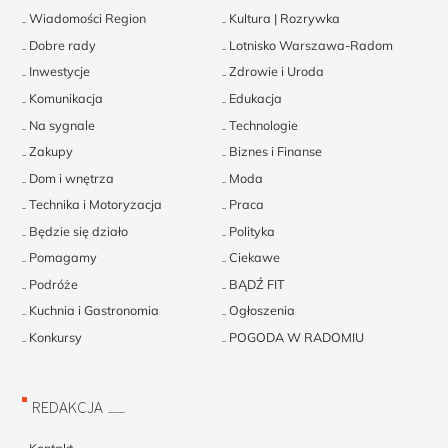
Wiadomości Region
Kultura | Rozrywka
Dobre rady
Lotnisko Warszawa-Radom
Inwestycje
Zdrowie i Uroda
Komunikacja
Edukacja
Na sygnale
Technologie
Zakupy
Biznes i Finanse
Dom i wnętrza
Moda
Technika i Motoryzacja
Praca
Będzie się działo
Polityka
Pomagamy
Ciekawe
Podróże
BĄDŹ FIT
Kuchnia i Gastronomia
Ogłoszenia
Konkursy
POGODA W RADOMIU
REDAKCJA
Kontakt