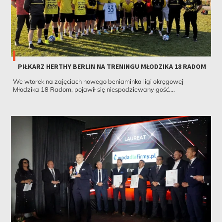
PIŁKARZ HERTHY BERLIN NA TRENINGU MŁODZIKA 18 RADOM
We wtorek na zajęciach nowego beniaminka ligi okręgowej
Młodzika 18 Radom, pojawił się niespodziewany gość....