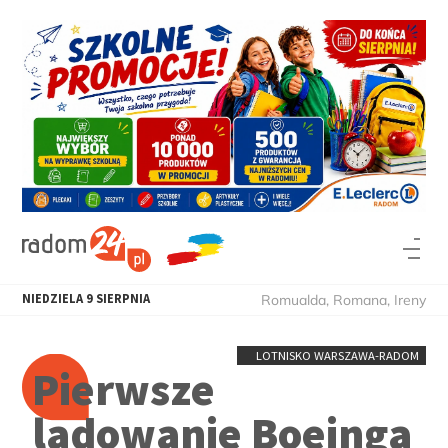
NIEDZIELA
9
SIERPNIA
Romualda, Romana, Ireny
LOTNISKO WARSZAWA-RADOM
Pierwsze
lądowanie Boeinga