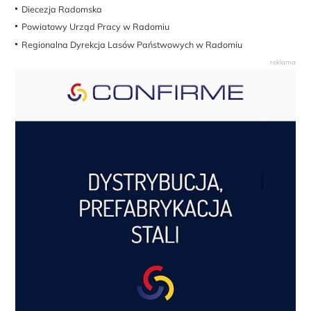
Diecezja Radomska
Powiatowy Urząd Pracy w Radomiu
Regionalna Dyrekcja Lasów Państwowych w Radomiu