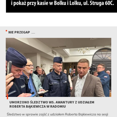
NIE PRZEGAP
UMORZONO ŚLEDZTWO WS. AWANTURY Z UDZIAŁEM
ROBERTA BĄKIEWICZA W RADOMIU
Śledztwo w sprawie zajść z udziałem Roberta Bąkiewicza na sesji