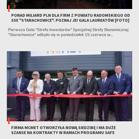
PONAD MILIARD PLN DLA FIRM Z POWIATU RADOMSKIEGO OD
SSE "STARACHOWICE". POZNAJ JE! GALA LAUREATÓW [FOTO]
Pierwsza Gala "Strefa Inwestorów" Specjalnej Strefy Ekonomicznej
"Starachowice" odbyła się w poniedziałek 15 czerwca w...
FIRMA MCMET OTWORZYŁA NOWĄ SIEDZIBĘ I MA DUŻE
SZANSE NA KONTRAKTY W RAMACH PROGRAMU SAFE