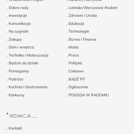
Dobre rady
Lotnisko Warszawa-Radom
Inwestycje
Zdrowie i Uroda
Komunikacja
Edukacja
Na sygnale
Technologie
Zakupy
Biznes i Finanse
Dom i wnętrza
Moda
Technika i Motoryzacja
Praca
Będzie się działo
Polityka
Pomagamy
Ciekawe
Podróże
BĄDŹ FIT
Kuchnia i Gastronomia
Ogłoszenia
Konkursy
POGODA W RADOMIU
REDAKCJA
Kontakt