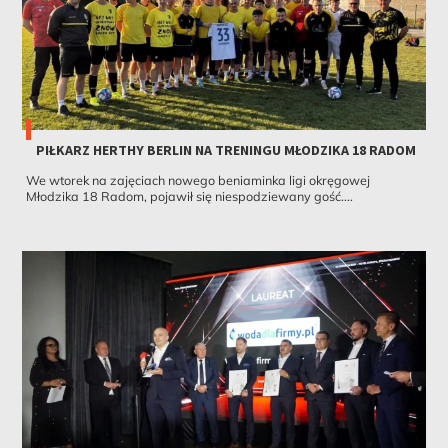
PIŁKARZ HERTHY BERLIN NA TRENINGU MŁODZIKA 18 RADOM
We wtorek na zajęciach nowego beniaminka ligi okręgowej
Młodzika 18 Radom, pojawił się niespodziewany gość....