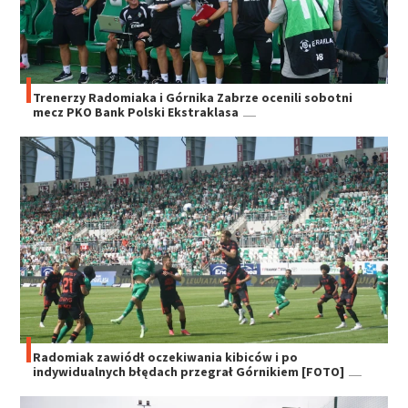
Trenerzy Radomiaka i Górnika Zabrze ocenili sobotni
mecz PKO Bank Polski Ekstraklasa
Radomiak zawiódł oczekiwania kibiców i po
indywidualnych błędach przegrał Górnikiem [FOTO]