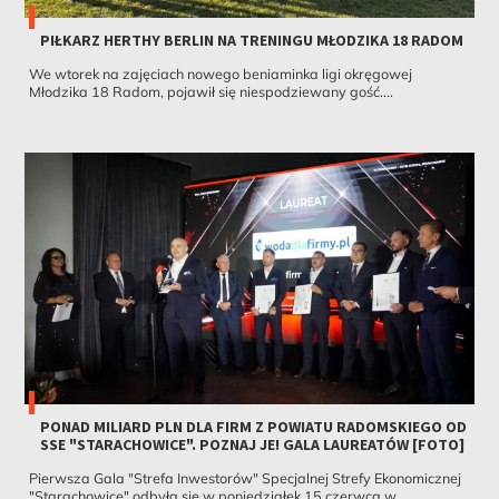
PIŁKARZ HERTHY BERLIN NA TRENINGU MŁODZIKA 18 RADOM
We wtorek na zajęciach nowego beniaminka ligi okręgowej
Młodzika 18 Radom, pojawił się niespodziewany gość....
PONAD MILIARD PLN DLA FIRM Z POWIATU RADOMSKIEGO OD
SSE "STARACHOWICE". POZNAJ JE! GALA LAUREATÓW [FOTO]
Pierwsza Gala "Strefa Inwestorów" Specjalnej Strefy Ekonomicznej
"Starachowice" odbyła się w poniedziałek 15 czerwca w...