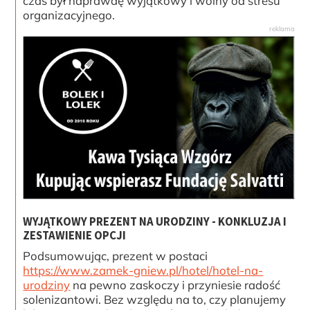
czas był naprawdę wyjątkowy i wolny od stresu
organizacyjnego.
WYJĄTKOWY PREZENT NA URODZINY - KONKLUZJA I
ZESTAWIENIE OPCJI
Podsumowując, prezent w postaci
https://www.zamek-gniew.pl/hotel/hotel-na-
urodziny
na pewno zaskoczy i przyniesie radość
solenizantowi. Bez względu na to, czy planujemy