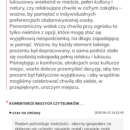
luksusowy weekend w mieście, pełen kultury i
natury, czy relaksujące chwile w cichym zakątku –
ważne, by pamiętać o indywidualnych
preferencjach obdarowywanej osoby.
Panoramiczny widok czy chwila przy ognisku to
tylko niektóre z opcji, które mogą stać się
wyjątkową niespodzianką, na długo zapadającą
w pamięć. Ważne, by każdy element takiego
prezentu był dopracowany, a sama podróż stała
się osobistą eskapadą pełną relaksu i luksusu.
Pamiętając o komforcie, atrakcjach oraz kulturze
miejsc, warto dobrze przemyśleć decyzję, aby ten
prezent był faktycznie wyjątkowy, i aby wspólnie
mogliśmy celebrować chwilę dla siebie, w
przepięknym, uroczym miejscu.
KOMENTARZE NASZYCH CZYTELNIKÓW
czas na zmiany
2024-04-15 14:51:45
Radom potrzebuje świeżości . obecny gospodarz za
dobrego nie uchodzi. niewiele zrobił i niewiele zrobi.