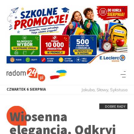
CZWARTEK
6
SIERPNIA
Jakuba, Sławy, Sykstusa
DOBRE RADY
Wiosenna
elegancja. Odkryj