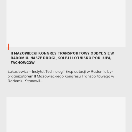
II MAZOWIECKI KONGRES TRANSPORTOWY ODBYŁ SIĘ W
RADOMIU. NASZE DROGI, KOLEJ I LOTNISKO POD LUPĄ
FACHOWCÓW
Łukasiewicz – Instytut Technologii Eksploatacji w Radomiu był
organizatorem II Mazowieckiego Kongresu Transportowego w
Radomiu. Stanowił...