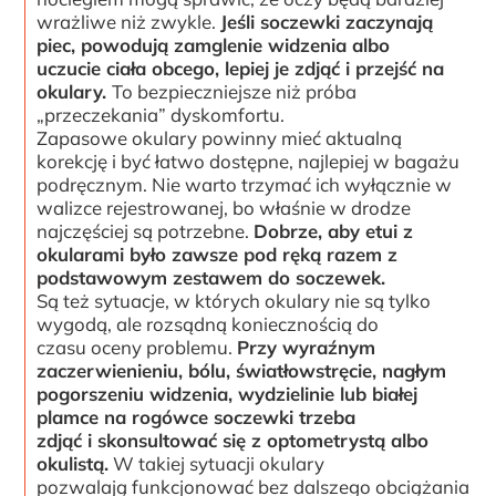
wrażliwe niż zwykle.
Jeśli soczewki zaczynają
piec, powodują zamglenie widzenia albo
uczucie ciała obcego, lepiej je zdjąć i przejść na
okulary.
To bezpieczniejsze niż próba
„przeczekania” dyskomfortu.
Zapasowe okulary powinny mieć aktualną
korekcję i być łatwo dostępne, najlepiej w bagażu
podręcznym. Nie warto trzymać ich wyłącznie w
walizce rejestrowanej, bo właśnie w drodze
najczęściej są potrzebne.
Dobrze, aby etui z
okularami było zawsze pod ręką razem z
podstawowym zestawem do soczewek.
Są też sytuacje, w których okulary nie są tylko
wygodą, ale rozsądną koniecznością do
czasu oceny problemu.
Przy wyraźnym
zaczerwienieniu, bólu, światłowstręcie, nagłym
pogorszeniu widzenia, wydzielinie lub białej
plamce na rogówce soczewki trzeba
zdjąć i skonsultować się z optometrystą albo
okulistą.
W takiej sytuacji okulary
pozwalają funkcjonować bez dalszego obciążania