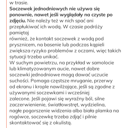
w trasie.
Soczewek jednodniowych nie używa się
ponownie, nawet jeśli wyglądały na czyste po
zdjęciu.
Nie należy też w nich spać ani
przepłukiwać ich wodą. W czasie podróży
pamiętaj
również, że kontakt soczewek z wodą pod
prysznicem, na basenie lub podczas kąpieli
zwiększa ryzyko problemów z oczami, więc takich
sytuacji trzeba unikać.
W suchym powietrzu, na przykład w samolocie
lub klimatyzowanym aucie, nawet dobre
soczewki jednodniowe mogą dawać uczucie
suchości. Pomaga częstsze mruganie, przerwy
od ekranu i krople nawilżające, jeśli są zgodne z
używanymi soczewkami i wcześniej
zalecone. Jeśli pojawi się wyraźny ból, silne
zaczerwienienie, światłowstręt, wydzielina,
nagłe pogorszenie widzenia albo biała plamka na
rogówce, soczewkę trzeba zdjąć i pilnie
skontaktować się z okulistą.