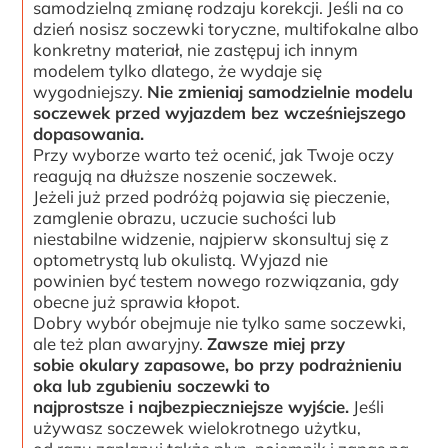
samodzielną zmianę rodzaju korekcji. Jeśli na co
dzień nosisz soczewki toryczne, multifokalne albo
konkretny materiał, nie zastępuj ich innym
modelem tylko dlatego, że wydaje się
wygodniejszy.
Nie zmieniaj samodzielnie modelu
soczewek przed wyjazdem bez wcześniejszego
dopasowania.
Przy wyborze warto też ocenić, jak Twoje oczy
reagują na dłuższe noszenie soczewek.
Jeżeli już przed podróżą pojawia się pieczenie,
zamglenie obrazu, uczucie suchości lub
niestabilne widzenie, najpierw skonsultuj się z
optometrystą lub okulistą. Wyjazd nie
powinien być testem nowego rozwiązania, gdy
obecne już sprawia kłopot.
Dobry wybór obejmuje nie tylko same soczewki,
ale też plan awaryjny.
Zawsze miej przy
sobie okulary zapasowe, bo przy podrażnieniu
oka lub zgubieniu soczewki to
najprostsze i najbezpieczniejsze wyjście.
Jeśli
używasz soczewek wielokrotnego użytku,