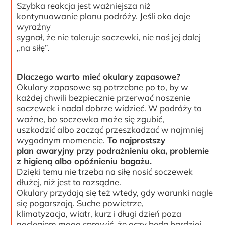
Szybka reakcja jest ważniejsza niż
kontynuowanie planu podróży. Jeśli oko daje
wyraźny
sygnał, że nie toleruje soczewki, nie noś jej dalej
„na siłę”.
Dlaczego warto mieć okulary zapasowe?
Okulary zapasowe są potrzebne po to, by w
każdej chwili bezpiecznie przerwać noszenie
soczewek i nadal dobrze widzieć. W podróży to
ważne, bo soczewka może się zgubić,
uszkodzić albo zacząć przeszkadzać w najmniej
wygodnym momencie.
To najprostszy
plan awaryjny przy podrażnieniu oka, problemie
z higieną albo opóźnieniu bagażu.
Dzięki temu nie trzeba na siłę nosić soczewek
dłużej, niż jest to rozsądne.
Okulary przydają się też wtedy, gdy warunki nagle
się pogarszają. Suche powietrze,
klimatyzacja, wiatr, kurz i długi dzień poza
noclegiem mogą sprawić, że oczy będą bardziej