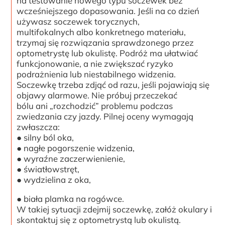
na testowanie nowego typu soczewek bez
wcześniejszego dopasowania. Jeśli na co dzień
używasz soczewek torycznych,
multifokalnych albo konkretnego materiału,
trzymaj się rozwiązania sprawdzonego przez
optometrystę lub okulistę. Podróż ma ułatwiać
funkcjonowanie, a nie zwiększać ryzyko
podrażnienia lub niestabilnego widzenia.
Soczewkę trzeba zdjąć od razu, jeśli pojawiają się
objawy alarmowe. Nie próbuj przeczekać
bólu ani „rozchodzić” problemu podczas
zwiedzania czy jazdy. Pilnej oceny wymagają
zwłaszcza:
● silny ból oka,
● nagłe pogorszenie widzenia,
● wyraźne zaczerwienienie,
● światłowstręt,
● wydzielina z oka,
● biała plamka na rogówce.
W takiej sytuacji zdejmij soczewkę, załóż okulary i
skontaktuj się z optometrystą lub okulistą.