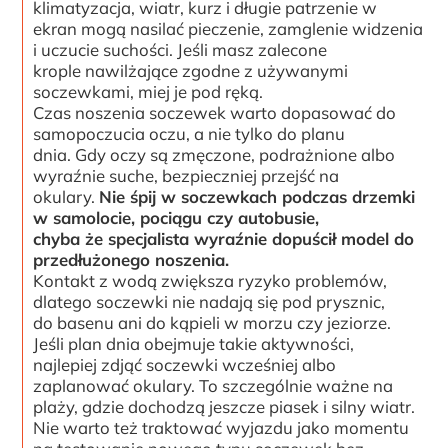
klimatyzacja, wiatr, kurz i długie patrzenie w
ekran mogą nasilać pieczenie, zamglenie widzenia
i uczucie suchości. Jeśli masz zalecone
krople nawilżające zgodne z używanymi
soczewkami, miej je pod ręką.
Czas noszenia soczewek warto dopasować do
samopoczucia oczu, a nie tylko do planu
dnia. Gdy oczy są zmęczone, podrażnione albo
wyraźnie suche, bezpieczniej przejść na
okulary.
Nie śpij w soczewkach podczas drzemki
w samolocie, pociągu czy autobusie,
chyba że specjalista wyraźnie dopuścił model do
przedłużonego noszenia.
Kontakt z wodą zwiększa ryzyko problemów,
dlatego soczewki nie nadają się pod prysznic,
do basenu ani do kąpieli w morzu czy jeziorze.
Jeśli plan dnia obejmuje takie aktywności,
najlepiej zdjąć soczewki wcześniej albo
zaplanować okulary. To szczególnie ważne na
plaży, gdzie dochodzą jeszcze piasek i silny wiatr.
Nie warto też traktować wyjazdu jako momentu