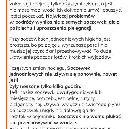
zakładaj i zdejmuj tylko czystymi rękami, a jeśli
nie masz możliwości ich dokładnie umyć i osuszyć,
lepiej poczekać.
Najwięcej problemów
w podróży wynika nie z samych soczewek, ale z
pośpiechu i uproszczenia pielęgnacji.
Przy soczewkach jednodniowych higiena jest
prostsza, bo po zdjęciu wyrzucasz parę i nie
musisz jej czyścić ani przechowywać. To duże
ułatwienie podczas lotów, krótkich wyjazdów
i częstych zmian noclegu.
Soczewek
jednodniowych nie używa się ponownie, nawet
jeśli
były noszone tylko kilka godzin.
Jeśli nosisz soczewki dwutygodniowe lub
miesięczne, potrzebujesz pełnej rutyny
pielęgnacyjnej. Używaj wyłącznie świeżego płynu
do soczewek i nigdy nie dolewaj go do
resztek w pojemniku.
Soczewek nie wolno płukać
ani przechowywać w wodzie.
Pojemnik na soczewki też wymaga higieny. Po