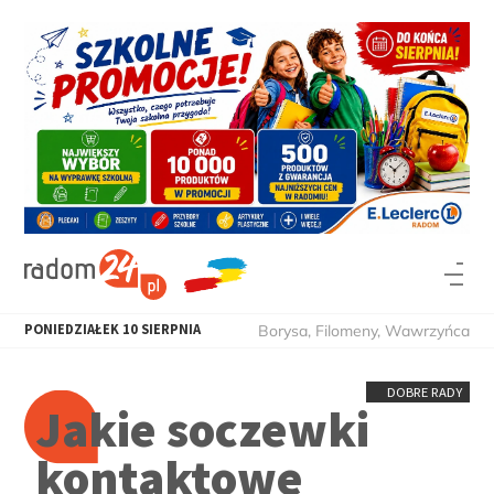
PONIEDZIAŁEK
10
SIERPNIA
Borysa, Filomeny, Wawrzyńca
DOBRE RADY
Jakie soczewki
kontaktowe