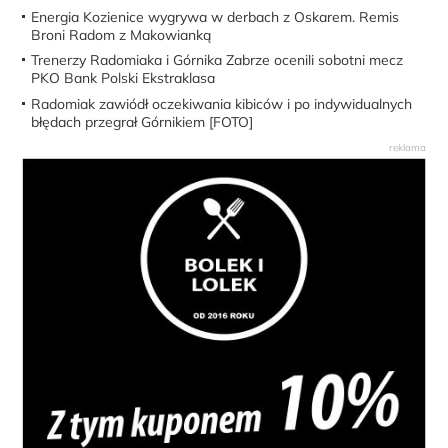
Energia Kozienice wygrywa w derbach z Oskarem. Remis
Broni Radom z Makowianką
Trenerzy Radomiaka i Górnika Zabrze ocenili sobotni mecz
PKO Bank Polski Ekstraklasa
Radomiak zawiódł oczekiwania kibiców i po indywidualnych
błędach przegrał Górnikiem [FOTO]