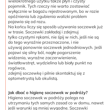
wielokrotnego użytku także płyn i czysty
pojemnik. Tych rzeczy nie warto zostawiać
wyłącznie w bagażu rejestrowanym, bo w razie
opóźnienia lub zgubienia walizki problem
pojawia się od razu.
Na końcu liczy się sposób używania soczewek już
w trasie. Soczewki zakładaj i zdejmuj
tylko czystymi rękami, nie śpij w nich, jeśli nie są
do tego wyraźnie przeznaczone, i nie
używaj ponownie soczewek jednodniowych. Jeśli
pojawi się silny ból, nagłe pogorszenie
widzenia, wyraźne zaczerwienienie,
światłowstręt, wydzielina lub biały punkt na
rogówce,
zdejmij soczewkę i pilnie skontaktuj się z
optometrystą lub okulistą.
Jak dbać o higienę soczewek w podróży?
Higiena soczewek w podróży polega na
utrzymaniu tych samych zasad co w domu, nawet
jeśli warunki są mniej wygodne. Soczewki