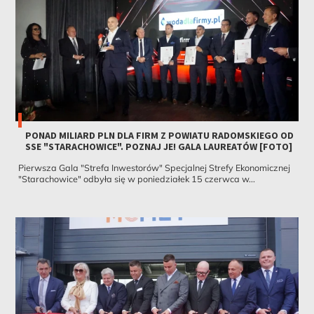
PONAD MILIARD PLN DLA FIRM Z POWIATU RADOMSKIEGO OD
SSE "STARACHOWICE". POZNAJ JE! GALA LAUREATÓW [FOTO]
Pierwsza Gala "Strefa Inwestorów" Specjalnej Strefy Ekonomicznej
"Starachowice" odbyła się w poniedziałek 15 czerwca w...