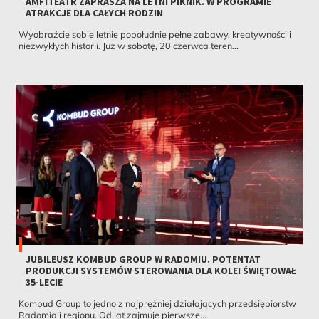
AMFITEATR ZAPRASZA NA LETNI PIKNIK. W PROGRAMIE
ATRAKCJE DLA CAŁYCH RODZIN
Wyobraźcie sobie letnie popołudnie pełne zabawy, kreatywności i
niezwykłych historii. Już w sobotę, 20 czerwca teren...
JUBILEUSZ KOMBUD GROUP W RADOMIU. POTENTAT
PRODUKCJI SYSTEMÓW STEROWANIA DLA KOLEI ŚWIĘTOWAŁ
35-LECIE
Kombud Group to jedno z najprężniej działających przedsiębiorstw
Radomia i regionu. Od lat zajmuje pierwsze...