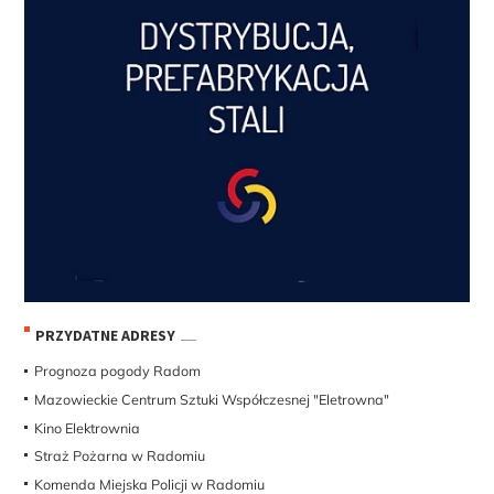
PRZYDATNE ADRESY
Prognoza pogody Radom
Mazowieckie Centrum Sztuki Współczesnej "Eletrowna"
Kino Elektrownia
Straż Pożarna w Radomiu
Komenda Miejska Policji w Radomiu