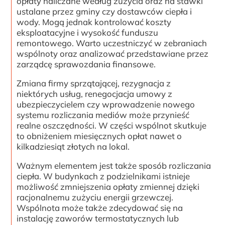
opłaty naliczane według zużycia oraz na stawki
ustalane przez gminy czy dostawców ciepła i
wody. Mogą jednak kontrolować koszty
eksploatacyjne i wysokość funduszu
remontowego. Warto uczestniczyć w zebraniach
wspólnoty oraz analizować przedstawiane przez
zarządcę sprawozdania finansowe.
Zmiana firmy sprzątającej, rezygnacja z
niektórych usług, renegocjacja umowy z
ubezpieczycielem czy wprowadzenie nowego
systemu rozliczania mediów może przynieść
realne oszczędności. W części wspólnot skutkuje
to obniżeniem miesięcznych opłat nawet o
kilkadziesiąt złotych na lokal.
Ważnym elementem jest także sposób rozliczania
ciepła. W budynkach z podzielnikami istnieje
możliwość zmniejszenia opłaty zmiennej dzięki
racjonalnemu zużyciu energii grzewczej.
Wspólnota może także zdecydować się na
instalację zaworów termostatycznych lub