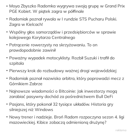
Moya Zbyszko Radomka wygrywa swoją grupę w Grand Prix
PGE Kobiet. W piątek zagra w półfinale
Radomiak poznał rywala w I rundzie STS Pucharu Polski.
Zagra w Kielcach!
Wspólny głos samorządów i przedsiębiorców w sprawie
kolejowego Korytarza Centralnego
Potrącenie rowerzysty na skrzyżowaniu. To on
prawdopodobnie zawinił
Poważny wypadek motocyklisty. Rozbił Suzuki i trafił do
szpitala
Pierwszy krok do rozbudowy ważnej drogi wojewódzkiej
Radomiak poznał nazwisko arbitra, który poprowadzi mecz z
Górnikiem Zabrze
Najnowsze wiadomości o Bitcoinie: Jak inwestorzy mogą
zarabiać pasywny dochód za pośrednictwem Bull DeFi
Pasjans, który pokonał 32 tysiące układów. Historia gry
silniejszej niż Windows
Nowy trener i nadzieje. Broń Radom rozpoczyna sezon 4. ligi
mazowieckiej. Kibice zobaczą odmienioną drużynę?