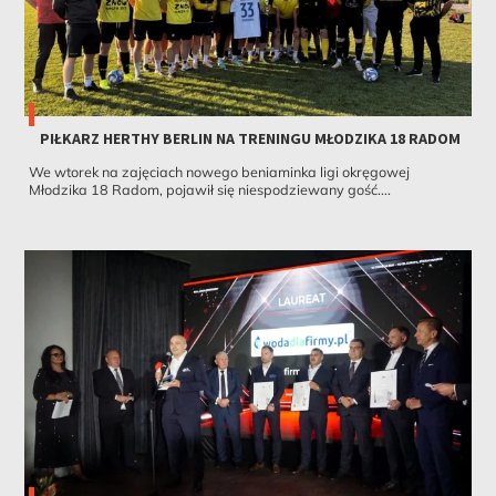
PIŁKARZ HERTHY BERLIN NA TRENINGU MŁODZIKA 18 RADOM
We wtorek na zajęciach nowego beniaminka ligi okręgowej
Młodzika 18 Radom, pojawił się niespodziewany gość....