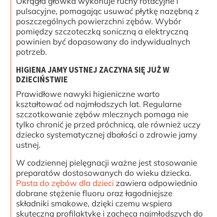
Okrągła główka wykonuje ruchy rotacyjne i
pulsacyjne, pomagając usuwać płytkę nazębną z
poszczególnych powierzchni zębów. Wybór
pomiędzy szczoteczką soniczną a elektryczną
powinien być dopasowany do indywidualnych
potrzeb.
HIGIENA JAMY USTNEJ ZACZYNA SIĘ JUŻ W
DZIECIŃSTWIE
Prawidłowe nawyki higieniczne warto
kształtować od najmłodszych lat. Regularne
szczotkowanie zębów mlecznych pomaga nie
tylko chronić je przed próchnicą, ale również uczy
dziecko systematycznej dbałości o zdrowie jamy
ustnej.
W codziennej pielęgnacji ważne jest stosowanie
preparatów dostosowanych do wieku dziecka.
Pasta do zębów dla dzieci
zawiera odpowiednio
dobrane stężenie fluoru oraz łagodniejsze
składniki smakowe, dzięki czemu wspiera
skuteczną profilaktykę i zachęca najmłodszych do