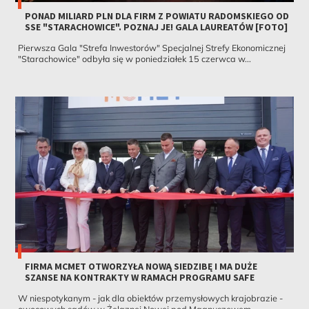
PONAD MILIARD PLN DLA FIRM Z POWIATU RADOMSKIEGO OD
SSE "STARACHOWICE". POZNAJ JE! GALA LAUREATÓW [FOTO]
Pierwsza Gala "Strefa Inwestorów" Specjalnej Strefy Ekonomicznej
"Starachowice" odbyła się w poniedziałek 15 czerwca w...
FIRMA MCMET OTWORZYŁA NOWĄ SIEDZIBĘ I MA DUŻE
SZANSE NA KONTRAKTY W RAMACH PROGRAMU SAFE
W niespotykanym - jak dla obiektów przemysłowych krajobrazie -
owocowych sadów w Żelaznej Nowej pod Magnuszewem,...