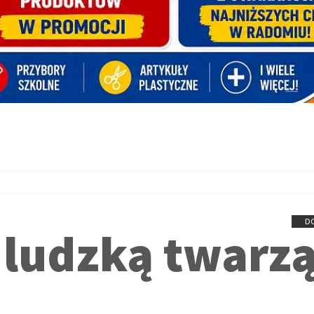
D
 ludzką twarz