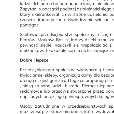
ludzie. Ich potrzeba pomagania innym nie bierze
Zapytani o początki podjętej działalności sięgaj
który ukierunkował ich w stronę udzielania p
czasem dramatyczne doświadczenie własnej samo
pomagać.
Szefowie przedsiębiorstw społecznych chętn
Piotrów, Marków, Basiek, którzy dzięki temu, ż
pewność siebie, nauczyli się współdziałać z
małżonków. To okazało się dla nich cenniejsze n
Dobre i lepsze
Przedsiębiorstwa społeczne wytwarzają i sprze
kwiaciarnie, sklepy, organizują domy dla bezd
oferują nie jest gorsze od tego co proponują 
, niosą za sobą ludzi i historie. Pierogi ulep
reklamowe lub prasowe stworzone przez porus
napisanych przez jego pełnosprawnych kolegó
Osoby zatrudnione w przedsiębiorstwach sp
możliwość przekroczenia barier, które wydawał