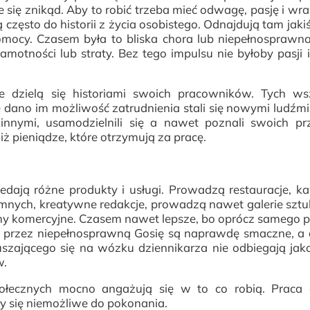
 się znikąd. Aby to robić trzeba mieć odwagę, pasję i wra
ą często do historii z życia osobistego. Odnajdują tam jaki
omocy. Czasem była to bliska chora lub niepełnosprawn
tności lub straty. Bez tego impulsu nie byłoby pasji i 
ie dzielą się historiami swoich pracowników. Tych ws
e dano im możliwość zatrudnienia stali się nowymi ludźmi,
 innymi, usamodzielnili się a nawet poznali swoich pr
iż pieniądze, które otrzymują za pracę.
dają różne produkty i usługi. Prowadzą restauracje, ka
omnych, kreatywne redakcje, prowadzą nawet galerie sztuk
firmy komercyjne. Czasem nawet lepsze, bo oprócz samego 
ione przez niepełnosprawną Gosię są naprawdę smaczne, a 
zającego się na wózku dziennikarza nie odbiegają jak
w.
ołecznych mocno angażują się w to co robią. Praca 
y się niemożliwe do pokonania.