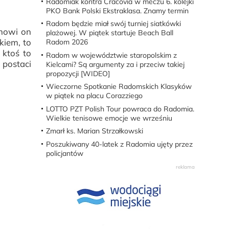
Radomiak kontra Cracovia w meczu 6. kolejki
PKO Bank Polski Ekstraklasa. Znamy termin
Radom będzie miał swój turniej siatkówki
anowi on
plażowej. W piątek startuje Beach Ball
kiem, to
Radom 2026
 ktoś to
Radom w województwie staropolskim z
 postaci
Kielcami? Są argumenty za i przeciw takiej
propozycji [WIDEO]
Wieczorne Spotkanie Radomskich Klasyków
w piątek na placu Corazziego
LOTTO PZT Polish Tour powraca do Radomia.
Wielkie tenisowe emocje we wrześniu
Zmarł ks. Marian Strzałkowski
Poszukiwany 40-latek z Radomia ujęty przez
policjantów