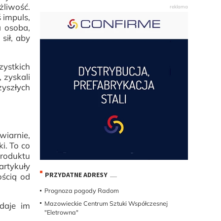
żliwość.
ś impuls,
a osoba,
sił, aby
zystkich
 zyskali
zyszłych
wiarnie,
i. To co
produktu
artykuły
PRZYDATNE ADRESY
ością od
Prognoza pogody Radom
Mazowieckie Centrum Sztuki Współczesnej
daje im
"Eletrowna"