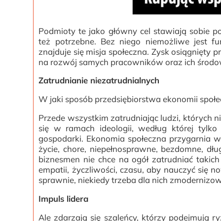
Podmioty te jako główny cel stawiają sobie 
też potrzebne. Bez niego niemożliwe jest f
znajduje się misja społeczna. Zysk osiągnięty pr
na rozwój samych pracowników oraz ich środo
Zatrudnianie niezatrudnialnych
W jaki sposób przedsiębiorstwa ekonomii społ
Przede wszystkim zatrudniając ludzi, których n
się w ramach ideologii, według której tylko 
gospodarki. Ekonomia społeczna przygarnia w
życie, chore, niepełnosprawne, bezdomne, dł
biznesmen nie chce na ogół zatrudniać takic
empatii, życzliwości, czasu, aby nauczyć się n
sprawnie, niekiedy trzeba dla nich zmodernizo
Impuls lidera
Ale zdarzają się szaleńcy, którzy podejmują ry