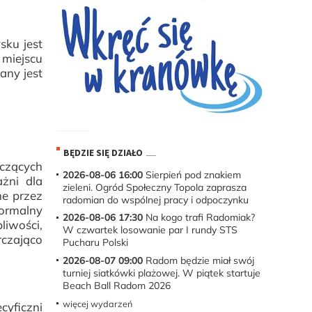
sku jest
miejscu
any jest
BĘDZIE SIĘ DZIAŁO
zczących
2026-08-06 16:00
Sierpień pod znakiem
ażni dla
zieleni. Ogród Społeczny Topola zaprasza
ne przez
radomian do wspólnej pracy i odpoczynku
Normalny
2026-08-06 17:30
Na kogo trafi Radomiak?
liwości,
W czwartek losowanie par I rundy STS
rczająco
Pucharu Polski
2026-08-07 09:00
Radom będzie miał swój
turniej siatkówki plażowej. W piątek startuje
Beach Ball Radom 2026
więcej wydarzeń
cyficzni