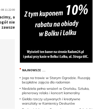
08 11:22:00
acimy, a
ogół nie
i zawsze
NAJNOWSZE
Joga na trawie w Starym Ogrodzie. Ruszają
bezpłatne zajęcia dla radomian
Niedziela pełna wrażeń w Orońsku. Sztuka,
plenerowy relaks i koncert kameralny
Giełda rzeczy używanych i kreatywne
warsztaty w Kamienicy Deskurów