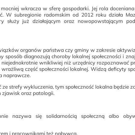
ocniej wkracza w sferę gospodarki. Jej rola doceniana 
ać. W subregionie radomskim od 2012 roku działa Maz
óry służy już działającym oraz nowopowstającym po
bowiązków organów państwa czy gminy w zakresie aktyw
y sposób diagnozują choroby lokalnej społeczności i zna
ą niejednokrotnie wnikliwiej niż urzędnicy rozpoznawać p
 wrażliwą część społeczności lokalnej. Widzą deficyty sp
ia naprawcze.
ć ze strefy wykluczenia, tym społeczność lokalna będzie 
 zjawisk oraz patologii.
nie nazywa się solidarnością społeczną albo obyw
erem i pracownikami też nabywca.