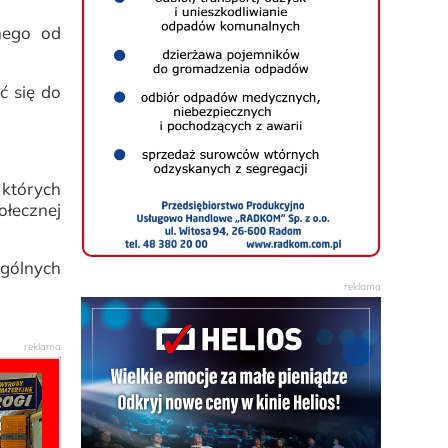
znego od
ć się do
 których
łecznej
gólnych