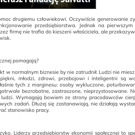
pomoc drugiemu człowiekowi. Oczywiście generowanie zy
unkcjonowanie przedsiębiorstwa. Jednak na pierwszym 
zez firmę nie trafia do kieszeni właściciela, ale przekazyw
wisk.
ecznej pomagają?
ikt w normalnym biznesie by nie zatrudnił. Ludzi nie mies
piękni, młodzi, zdrowi, przebojowi i inteligentni są w
łaśnie tych z marginesu: osoby wykluczone, poturbowa
ugotrwale bezrobotne, zastraszone, nieprzystosowane. 
h ludzi. Wymagają bowiem ze strony pracodawców cierp
owych zadań. Dłużej się zastanawiają, nie działają wysta
wać stanowisko pracy.
zyko. Liderzy przedsiębiorstw ekonomii społecznej to spe