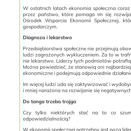
W ostatnich latach ekonomia społeczna coraz m
przez państwo, które pomaga im się rozwij
Ośrodek Wsparcia Ekonomii Społecznej, kt
gospodarczym.
Diagnoza i lekarstwo
Przedsiębiorstwa społeczne nie przejmują o
ludzi zagrożonych wykluczeniem. Za to w trafn
nie lekarstwo. Liderzy tych podmiotów potrafi
Można powiedzieć, że stanowią oni najbardziej
ekonomiczne i podejmują odpowiednie działan
Im więcej ludzi uda się zaktywizować i wydoby
i mniej narażona na rozwijanie się negatywnych
Do tanga trzeba trojga
Czy tylko niektórych stać na to co szum
odpowiedzialnością?
W ekonomii społecznej potrzebny jest poza lid