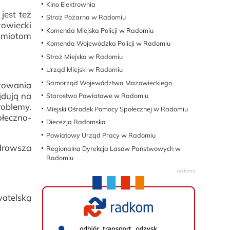
Kino Elektrownia
jest też
Straż Pożarna w Radomiu
owiecki
Komenda Miejska Policji w Radomiu
dmiotom
Komenda Wojewódzka Policji w Radomiu
Straż Miejska w Radomiu
Urząd Miejski w Radomiu
Samorząd Województwa Mazowieckiego
izowania
jdują na
Starostwo Powiatowe w Radomiu
roblemy.
Miejski Ośrodek Pomocy Społecznej w Radomiu
ołeczno-
Diecezja Radomska
Powiatowy Urząd Pracy w Radomiu
zdrowsza
Regionalna Dyrekcja Lasów Państwowych w
Radomiu
atelską