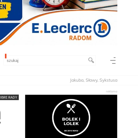
Jakuba, Sławy, Sykstusa
OBRE RADY
ą