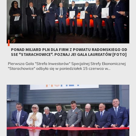
PONAD MILIARD PLN DLA FIRM Z POWIATU RADOMSKIEGO OD
SSE "STARACHOWICE". POZNAJ JE! GALA LAUREATÓW [FOTO]
Pierwsza Gala "Strefa Inwestorów" Specjalnej Strefy Ekonomicznej
"Starachowice" odbyła się w poniedziałek 15 czerwca w...