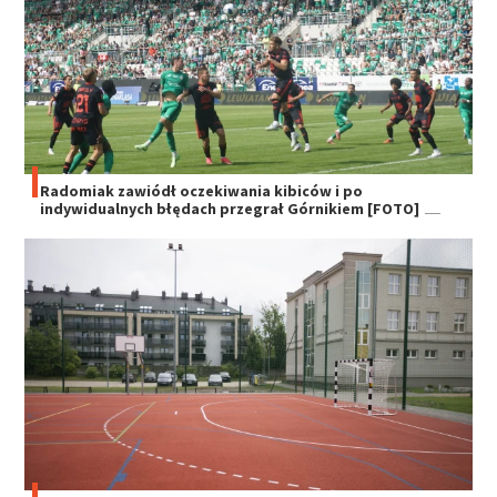
Radomiak zawiódł oczekiwania kibiców i po
indywidualnych błędach przegrał Górnikiem [FOTO]