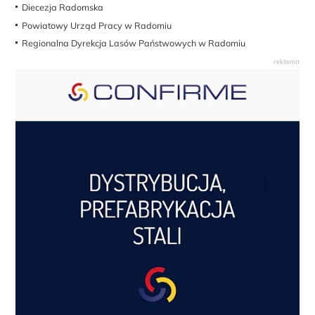
Diecezja Radomska
Powiatowy Urząd Pracy w Radomiu
Regionalna Dyrekcja Lasów Państwowych w Radomiu