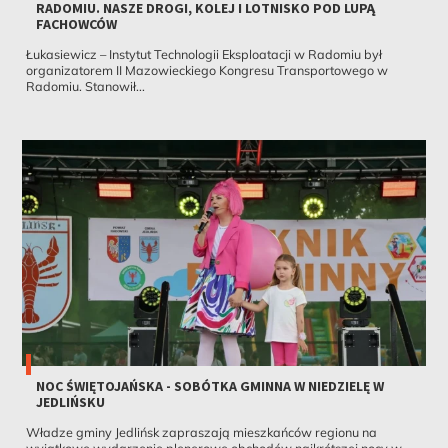
RADOMIU. NASZE DROGI, KOLEJ I LOTNISKO POD LUPĄ
FACHOWCÓW
Łukasiewicz – Instytut Technologii Eksploatacji w Radomiu był
organizatorem II Mazowieckiego Kongresu Transportowego w
Radomiu. Stanowił...
NOC ŚWIĘTOJAŃSKA - SOBÓTKA GMINNA W NIEDZIELĘ W
JEDLIŃSKU
Władze gminy Jedlińsk zapraszają mieszkańców regionu na
wyjątkowe wydarzenie plenerowe obchodów najkrótszej nocy w