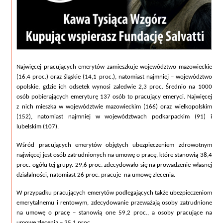
Najwięcej pracujących emerytów zamieszkuje województwo mazowieckie 
(16,4 proc.) oraz śląskie (14,1 proc.), natomiast najmniej – województwo 
opolskie, gdzie ich odsetek wynosi zaledwie 2,3 proc. Średnio na 1000 
osób pobierających emeryturę 137 osób to pracujący emeryci. Najwięcej 
z nich mieszka w województwie mazowieckim (166) oraz wielkopolskim 
(152), natomiast najmniej w województwach podkarpackim (91) i 
lubelskim (107). 
Wśród pracujących emerytów objętych ubezpieczeniem zdrowotnym 
najwięcej jest osób zatrudnionych na umowę o pracę, które stanowią 38,4 
proc. ogółu tej grupy. 29,6 proc. zdecydowało się na prowadzenie własnej 
działalności, natomiast 26 proc. pracuje  na umowę zlecenia. 
W przypadku pracujących emerytów podlegających także ubezpieczeniom 
emerytalnemu i rentowym, zdecydowanie przeważają osoby zatrudnione 
na umowę o pracę – stanowią one 59,2 proc., a osoby pracujące na 
umowę zlecenia – 35,1 proc.