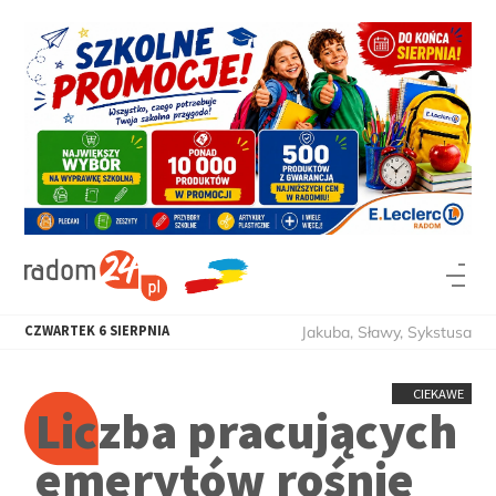
CZWARTEK
6
SIERPNIA
Jakuba, Sławy, Sykstusa
CIEKAWE
Liczba pracujących
emerytów rośnie