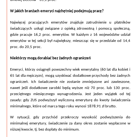
W jakich branżach emeryci najchętniej podejmują pracę?
Najwięcej pracujących emerytów znajduje zatrudnienie u płatników 
świadczących usługi związane z opieką zdrowotną i pomocą społeczną, 
gdzie pracuje 16,2 proc. emerytów. W każdym z 16 województw udział 
emerytów w tej sekcji był największy,
mieszcząc się w przedziale od 14,4 
proc. do 20,5 proc.
Niektórzy mogą dorabiać bez żadnych ograniczeń
Emeryci, którzy osiągnęli powszechny wiek emerytalny (60 lat dla kobiet i 
65 lat dla mężczyzn), mogą uzyskiwać dodatkowe przychody bez żadnych 
ograniczeń. Ich świadczenie nie zostanie zmniejszone ani zawieszone, 
nawet jeśli dodatkowe zarobki będą wyższe niż 70 proc. lub 130 proc. 
przeciętnego miesięcznego wynagrodzenia. Jest jeden wyjątek od tej 
zasady: gdy ZUS podwyższył wyliczoną emeryturę do kwoty świadczenia 
minimalnego, które od marca tego roku wynosi 1878,91 zł brutto.
W sytuacji, gdy przychód przekroczy wysokość podwyższenia do 
minimalnej emerytury, świadczenie za dany okres zostanie wypłacone w 
niższej kwocie, tj. bez dopłaty do minimum.