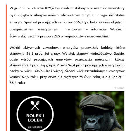
W grudniu 2024 roku 872,6 tys. osób z ustalonym prawem do emerytury 
było objętych ubezpieczeniem zdrowotnym z tytułu innego niż status 
emeryta. Spośród pracujących seniorów 556,8 tys. było również objętych 
ubezpieczeniem emerytalnym i rentowym – informuje Wojciech 
Ściwiarski, rzecznik prasowy ZUS w województwie mazowieckim.
Wśród aktywnych zawodowo emerytów przeważały kobiety, które 
stanowiły 58,1 proc. tej grupy. Wyjątek stanowi województwo śląskie, 
gdzie wśród pracujących emerytów przeważają mężczyźni, którzy 
stanowią 52,7 proc. tej grupy. Prawie 96,4 proc. pracujących emerytów to 
osoby w wieku 60/65 lat i więcej. Średni wiek zatrudnionych emerytów 
wynosi 67,5 roku, przy czym dla mężczyzn to 69,2 roku, a dla kobiet – 
66,3 roku.