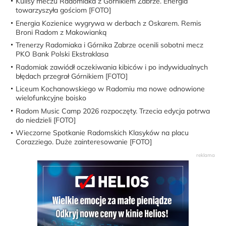
Kulisy meczu Radomiaka z Górnikiem Zabrze. Energia
towarzyszyła gościom [FOTO]
Energia Kozienice wygrywa w derbach z Oskarem. Remis
Broni Radom z Makowianką
Trenerzy Radomiaka i Górnika Zabrze ocenili sobotni mecz
PKO Bank Polski Ekstraklasa
Radomiak zawiódł oczekiwania kibiców i po indywidualnych
błędach przegrał Górnikiem [FOTO]
Liceum Kochanowskiego w Radomiu ma nowe odnowione
wielofunkcyjne boisko
Radom Music Camp 2026 rozpoczęty. Trzecia edycja potrwa
do niedzieli [FOTO]
Wieczorne Spotkanie Radomskich Klasyków na placu
Corazziego. Duże zainteresowanie [FOTO]