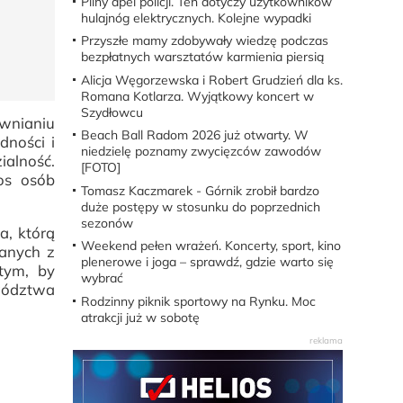
Pilny apel policji. Ten dotyczy użytkowników
hulajnóg elektrycznych. Kolejne wypadki
Przyszłe mamy zdobywały wiedzę podczas
bezpłatnych warsztatów karmienia piersią
Alicja Węgorzewska i Robert Grudzień dla ks.
Romana Kotlarza. Wyjątkowy koncert w
Szydłowcu
wnianiu
Beach Ball Radom 2026 już otwarty. W
dności i
niedzielę poznamy zwycięzców zawodów
ialność.
[FOTO]
os osób
Tomasz Kaczmarek - Górnik zrobił bardzo
duże postępy w stosunku do poprzednich
sezonów
a, którą
Weekend pełen wrażeń. Koncerty, sport, kino
anych z
plenerowe i joga – sprawdź, gdzie warto się
tym, by
wybrać
wództwa
Rodzinny piknik sportowy na Rynku. Moc
atrakcji już w sobotę