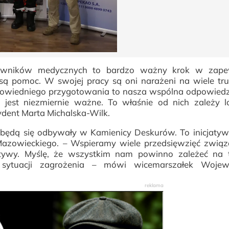
towników medycznych to bardzo ważny krok w zape
są pomoc. W swojej pracy są oni narażeni na wiele tru
powiedniego przygotowania to nasza wspólna odpowiedz
 jest niezmiernie ważne. To właśnie od nich zależy l
ydent Marta Michalska-Wilk.
u będą się odbywały w Kamienicy Deskurów. To inicjatyw
zowieckiego. – Wspieramy wiele przedsięwzięć związ
jatywy. Myślę, że wszystkim nam powinno zależeć na 
 sytuacji zagrożenia – mówi wicemarszałek Woje