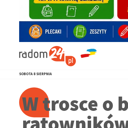
SOBOTA
8
SIERPNIA
W trosce o 
ratownikó