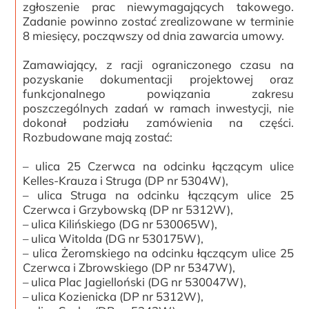
zgłoszenie prac niewymagających takowego.
Zadanie powinno zostać zrealizowane w terminie
8 miesięcy, począwszy od dnia zawarcia umowy.
Zamawiający, z racji ograniczonego czasu na
pozyskanie dokumentacji projektowej oraz
funkcjonalnego powiązania zakresu
poszczególnych zadań w ramach inwestycji, nie
dokonał podziału zamówienia na części.
Rozbudowane mają zostać:
– ulica 25 Czerwca na odcinku łączącym ulice
Kelles-Krauza i Struga (DP nr 5304W),
– ulica Struga na odcinku łączącym ulice 25
Czerwca i Grzybowską (DP nr 5312W),
– ulica Kilińskiego (DG nr 530065W),
– ulica Witolda (DG nr 530175W),
– ulica Żeromskiego na odcinku łączącym ulice 25
Czerwca i Zbrowskiego (DP nr 5347W),
– ulica Plac Jagielloński (DG nr 530047W),
– ulica Kozienicka (DP nr 5312W),