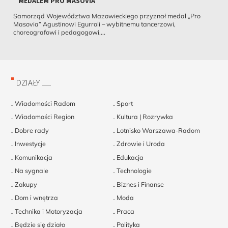
MEDALEM PRO MASOVIA
Samorząd Województwa Mazowieckiego przyznał medal „Pro
Masovia” Agustinowi Egurroli – wybitnemu tancerzowi,
choreografowi i pedagogowi,...
DZIAŁY
Wiadomości Radom
Sport
Wiadomości Region
Kultura | Rozrywka
Dobre rady
Lotnisko Warszawa-Radom
Inwestycje
Zdrowie i Uroda
Komunikacja
Edukacja
Na sygnale
Technologie
Zakupy
Biznes i Finanse
Dom i wnętrza
Moda
Technika i Motoryzacja
Praca
Będzie się działo
Polityka