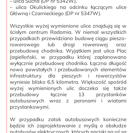
– ulica Sucha (DP nr 5342W),
– ulica Okulickiego na odcinku łączącym ulice
Główną i Czarnieckiego (DP nr 5347W).
Wszystkie wyżej wymienione ulice znajdują się w
ścisłym centrum Radomia. W niemal wszystkich
przypadkach przewidziano budowę ciągu pieszo-
rowerowego lub drogi rowerowej oraz
przebudowę chodnika. Wyjątkiem jest ulica Plac
Jagielloński, w przypadku której zaplanowano
wyłącznie przebudowę chodnika. Łączna długość
nowo powstałych i przebudowanych elementów
infrastruktury dla pieszych i rowerzystów
wyniesie blisko 6,5 kilometra. Większość spośród
wyżej wymienionych ulic doczeka się także
przebudowy łącznie 13 przystanków
autobusowych wraz z peronami i wiatami
przystankowymi.
W przypadku zatok autobusowych konieczne
będzie ich zaprojektowanie z myślą o obsłudze
autobusów elektrycznych, których naciski na oś są