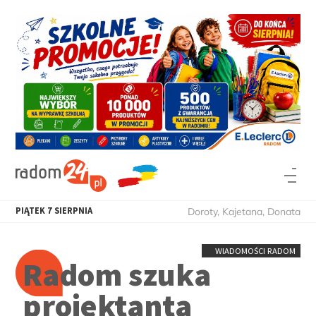
PIĄTEK
7
SIERPNIA
Doroty, Kajetana, Donata
WIADOMOŚCI RADOM
Radom szuka
projektanta