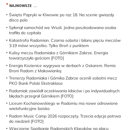
NAJNOWSZE
Święto Papryki w Klwowie po raz 18. Na scenie gwiazdy
disco polo
Spłonął samochód we Wsoli. Jedna poszkodowana osoba
trafiła do szpitala
Katastrofa Radomian. Czarna sobota i bilans pięciu meczów
3:19 mówi wszystko. Tylko Broń z punktem
Kulisy meczu Radomiaka z Górnikiem Zabrze. Energia
towarzyszyła gościom [FOTO]
Energia Kozienice wygrywa w derbach z Oskarem. Remis
Broni Radom z Makowianką
Trenerzy Radomiaka i Górnika Zabrze ocenili sobotni mecz
PKO Bank Polski Ekstraklasa
Radomiak zawiódł oczekiwania kibiców i po indywidualnych
błędach przegrał Górnikiem [FOTO]
Liceum Kochanowskiego w Radomiu ma nowe odnowione
wielofunkcyjne boisko
Radom Music Camp 2026 rozpoczęty. Trzecia edycja potrwa
do niedzieli [FOTO]
Wieczorne Spotkanie Radomskich Klasyków na placu