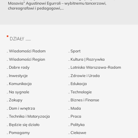
Masovia” Agustinowi Egurroli – wybitnemu tancerzowi,
choreografowi i pedagogowi,...
DZIAŁY
Wiadomości Radom
Sport
Wiadomości Region
Kultura | Rozrywka
Dobre rady
Lotnisko Warszawa-Radom
Inwestycje
Zdrowie i Uroda
Komunikacja
Edukacja
Na sygnale
Technologie
Zakupy
Biznes i Finanse
Dom i wnętrza
Moda
Technika i Motoryzacja
Praca
Będzie się działo
Polityka
Pomagamy
Ciekawe