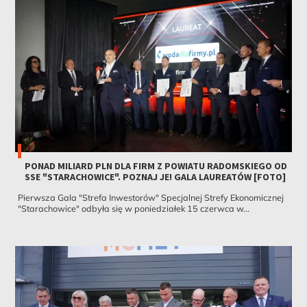
PONAD MILIARD PLN DLA FIRM Z POWIATU RADOMSKIEGO OD
SSE "STARACHOWICE". POZNAJ JE! GALA LAUREATÓW [FOTO]
Pierwsza Gala "Strefa Inwestorów" Specjalnej Strefy Ekonomicznej
"Starachowice" odbyła się w poniedziałek 15 czerwca w...