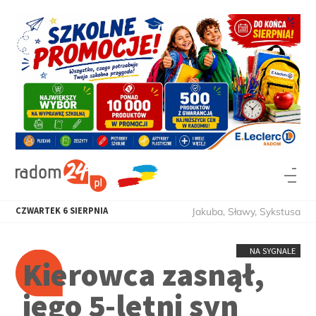
CZWARTEK
6
SIERPNIA
Jakuba, Sławy, Sykstusa
NA SYGNALE
Kierowca zasnął,
jego 5-letni syn