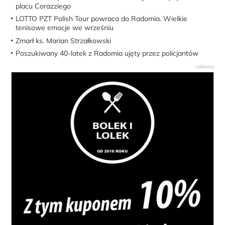
placu Corazziego
LOTTO PZT Polish Tour powraca do Radomia. Wielkie
tenisowe emocje we wrześniu
Zmarł ks. Marian Strzałkowski
Poszukiwany 40-latek z Radomia ujęty przez policjantów