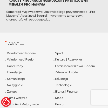
AUGUSTIN EGURROLA NAGRODZONY PRESTIŻOWYM
MEDALEM PRO MASOVIA
Samorząd Województwa Mazowieckiego przyznał medal „Pro
Masovia” Agustinowi Egurroli – wybitnemu tancerzowi,
choreografowi i pedagogowi,...
DZIAŁY
Wiadomości Radom
Sport
Wiadomości Region
Kultura | Rozrywka
Dobre rady
Lotnisko Warszawa-Radom
Inwestycje
Zdrowie i Uroda
Komunikacja
Edukacja
Na sygnale
Technologie
Zakupy
Biznes i Finanse
Dom i wnętrza
Moda
Technika i Motoryzacja
Praca