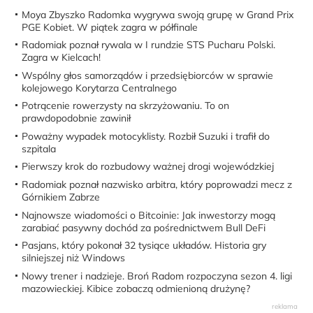
Moya Zbyszko Radomka wygrywa swoją grupę w Grand Prix
PGE Kobiet. W piątek zagra w półfinale
Radomiak poznał rywala w I rundzie STS Pucharu Polski.
Zagra w Kielcach!
Wspólny głos samorządów i przedsiębiorców w sprawie
kolejowego Korytarza Centralnego
Potrącenie rowerzysty na skrzyżowaniu. To on
prawdopodobnie zawinił
Poważny wypadek motocyklisty. Rozbił Suzuki i trafił do
szpitala
Pierwszy krok do rozbudowy ważnej drogi wojewódzkiej
Radomiak poznał nazwisko arbitra, który poprowadzi mecz z
Górnikiem Zabrze
Najnowsze wiadomości o Bitcoinie: Jak inwestorzy mogą
zarabiać pasywny dochód za pośrednictwem Bull DeFi
Pasjans, który pokonał 32 tysiące układów. Historia gry
silniejszej niż Windows
Nowy trener i nadzieje. Broń Radom rozpoczyna sezon 4. ligi
mazowieckiej. Kibice zobaczą odmienioną drużynę?