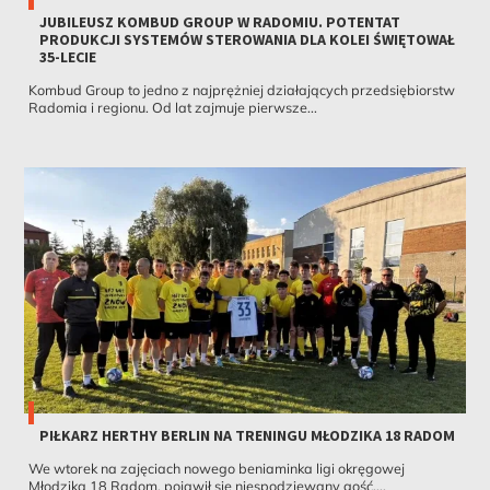
JUBILEUSZ KOMBUD GROUP W RADOMIU. POTENTAT
PRODUKCJI SYSTEMÓW STEROWANIA DLA KOLEI ŚWIĘTOWAŁ
35-LECIE
Kombud Group to jedno z najprężniej działających przedsiębiorstw
Radomia i regionu. Od lat zajmuje pierwsze...
PIŁKARZ HERTHY BERLIN NA TRENINGU MŁODZIKA 18 RADOM
We wtorek na zajęciach nowego beniaminka ligi okręgowej
Młodzika 18 Radom, pojawił się niespodziewany gość....