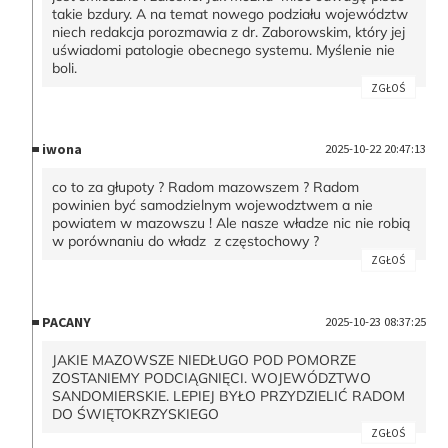
takie bzdury. A na temat nowego podziału województw
niech redakcja porozmawia z dr. Zaborowskim, który jej
uświadomi patologie obecnego systemu. Myślenie nie
boli.
ZGŁOŚ
iwona
2025-10-22 20:47:13
co to za głupoty ? Radom mazowszem ? Radom
powinien być samodzielnym wojewodztwem a nie
powiatem w mazowszu ! Ale nasze władze nic nie robią
w porównaniu do władz z częstochowy ?
ZGŁOŚ
PACANY
2025-10-23 08:37:25
JAKIE MAZOWSZE NIEDŁUGO POD POMORZE
ZOSTANIEMY PODCIĄGNIĘCI. WOJEWÓDZTWO
SANDOMIERSKIE. LEPIEJ BYŁO PRZYDZIELIĆ RADOM
DO ŚWIĘTOKRZYSKIEGO
ZGŁOŚ