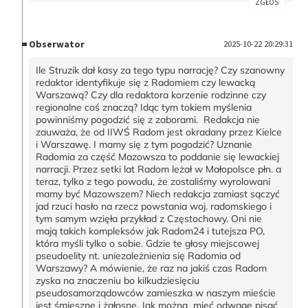
ZGŁOŚ
Obserwator
2025-10-22 20:29:31
Ile Struzik dał kasy za tego typu narrację? Czy szanowny
redaktor identyfikuje się z Radomiem czy lewacką
Warszawą? Czy dla redaktora korzenie rodzinne czy
regionalne coś znaczą? Idąc tym tokiem myślenia
powinniśmy pogodzić się z zaborami. Redakcja nie
zauważa, że od IIWŚ Radom jest okradany przez Kielce
i Warszawę. I mamy się z tym pogodzić? Uznanie
Radomia za część Mazowsza to poddanie się lewackiej
narracji. Przez setki lat Radom leżał w Małopolsce płn. a
teraz, tylko z tego powodu, że zostaliśmy wyrolowani
mamy być Mazowszem? Niech redakcja zamiast sączyć
jad rzuci hasło na rzecz powstania woj. radomskiego i
tym samym wzięła przykład z Częstochowy. Oni nie
mają takich kompleksów jak Radom24 i tutejsza PO,
która myśli tylko o sobie. Gdzie te głosy miejscowej
pseudoelity nt. uniezależnienia się Radomia od
Warszawy? A mówienie, że raz na jakiś czas Radom
zyska na znaczeniu bo kilkudziesięciu
pseudosamorządowców zamieszka w naszym mieście
jest śmieszne i żałosne. Jak można mieć odwagę pisać