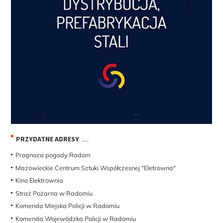
PRZYDATNE ADRESY
Prognoza pogody Radom
Mazowieckie Centrum Sztuki Współczesnej "Eletrowna"
Kino Elektrownia
Straż Pożarna w Radomiu
Komenda Miejska Policji w Radomiu
Komenda Wojewódzka Policji w Radomiu