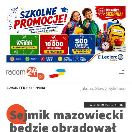
CZWARTEK
6
SIERPNIA
Jakuba, Sławy, Sykstusa
WIADOMOŚCI REGION
Sejmik mazowiecki
będzie obradował