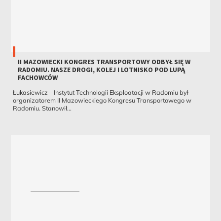
II MAZOWIECKI KONGRES TRANSPORTOWY ODBYŁ SIĘ W
RADOMIU. NASZE DROGI, KOLEJ I LOTNISKO POD LUPĄ
FACHOWCÓW
Łukasiewicz – Instytut Technologii Eksploatacji w Radomiu był
organizatorem II Mazowieckiego Kongresu Transportowego w
Radomiu. Stanowił...