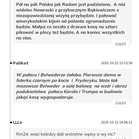
Pół na pół. Polska jak Radom jest podzielona. A nóż
widelec Nawrocki z przybocznym Bąkiewiczem z
niezapowiedzianą wizytą przybędzie. I pałować
amerykańskim kijem od palanta zgromadzenie
będzie. Małpa co zeszła z drzewa kosą na sztorc
pikować w plecy też będzie. A na koniec wszystkich
na stos.
ZGŁOŚ
PaliKot
2025-10-22 13:32:58
W pałacu i Belwederze żałoba. Pierwsza dama w
futerku czarnym po kocie i Fryderyku. Może tak
mazowsze Belweder o salę balową na wzór i obraz
podobieństwo pałacu Karola i Trumpa w budowie
jakąś kasę wygospodaruje.
ZGŁOŚ
LLLo
2025-10-22 14:06:13
Rm24, wasi koledzy dali wstrętne wpisy a wy nic?