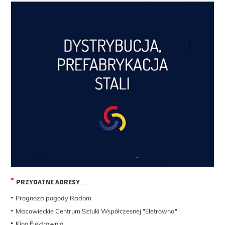
PRZYDATNE ADRESY
Prognoza pogody Radom
Mazowieckie Centrum Sztuki Współczesnej "Eletrowna"
Kino Elektrownia