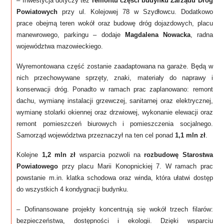
– Inwestycja dotyczy też
remontu części budynku Zarządu Dróg
Powiatowych
przy ul. Kolejowej 78 w Szydłowcu. Dodatkowo
prace obejmą teren wokół oraz budowę dróg dojazdowych, placu
manewrowego, parkingu – dodaje
Magdalena Nowacka
, radna
województwa mazowieckiego.
Wyremontowana część zostanie zaadaptowana na garaże. Będą w
nich przechowywane sprzęty, znaki, materiały do naprawy i
konserwacji dróg. Ponadto w ramach prac zaplanowano: remont
dachu, wymianę instalacji grzewczej, sanitarnej oraz elektrycznej,
wymianę stolarki okiennej oraz drzwiowej, wykonanie elewacji oraz
remont pomieszczeń biurowych i pomieszczenia socjalnego.
Samorząd województwa przeznaczył na ten cel ponad
1,1 mln zł
.
Kolejne
1,2 mln zł
wsparcia pozwoli na
rozbudowę Starostwa
Powiatowego
przy placu Marii Konopnickiej 7. W ramach prac
powstanie m.in. klatka schodowa oraz winda, która ułatwi dostęp
do wszystkich 4 kondygnacji budynku.
– Dofinansowane projekty koncentrują się wokół trzech filarów:
bezpieczeństwa, dostępności i ekologii. Dzięki wsparciu