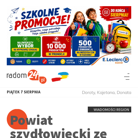
PIĄTEK
7
SIERPNIA
Doroty, Kajetana, Donata
WIADOMOŚCI REGION
Powiat
szydłowiecki ze