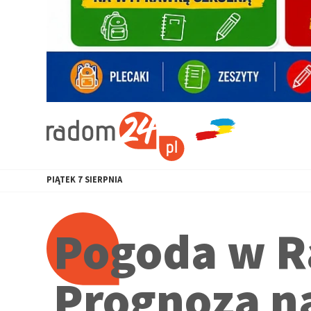
PIĄTEK
7
SIERPNIA
Pogoda w R
Prognoza na