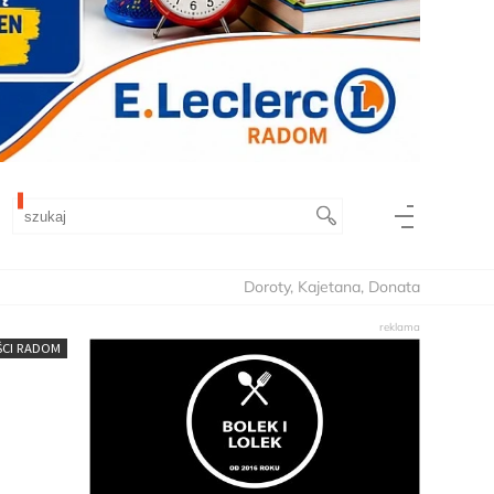
Doroty, Kajetana, Donata
CI RADOM