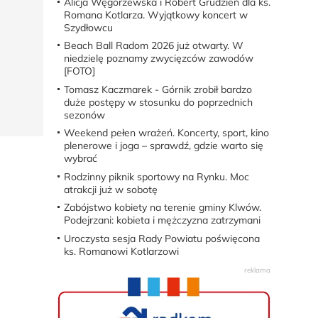
Alicja Węgorzewska i Robert Grudzień dla ks.
Romana Kotlarza. Wyjątkowy koncert w
Szydłowcu
Beach Ball Radom 2026 już otwarty. W
niedzielę poznamy zwycięzców zawodów
[FOTO]
Tomasz Kaczmarek - Górnik zrobił bardzo
duże postępy w stosunku do poprzednich
sezonów
Weekend pełen wrażeń. Koncerty, sport, kino
plenerowe i joga – sprawdź, gdzie warto się
wybrać
Rodzinny piknik sportowy na Rynku. Moc
atrakcji już w sobotę
Zabójstwo kobiety na terenie gminy Klwów.
Podejrzani: kobieta i mężczyzna zatrzymani
Uroczysta sesja Rady Powiatu poświęcona
ks. Romanowi Kotlarzowi