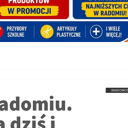
WIADOMOŚ
adomiu.
 dziś i