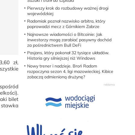
Suzuki i trafił do szpitala
Pierwszy krok do rozbudowy ważnej drogi
wojewódzkiej
Radomiak poznał nazwisko arbitra, który
poprowadzi mecz z Górnikiem Zabrze
Najnowsze wiadomości o Bitcoinie: Jak
inwestorzy mogą zarabiać pasywny dochód
za pośrednictwem Bull DeFi
Pasjans, który pokonał 32 tysiące układów.
Historia gry silniejszej niż Windows
,60 zł,
Nowy trener i nadzieje. Broń Radom
szystkie
rozpoczyna sezon 4. ligi mazowieckiej. Kibice
zobaczą odmienioną drużynę?
spośród
lkości).
ki bilet
u stawka