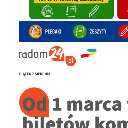
PIĄTEK
7
SIERPNIA
Od 1 marca
biletów ko