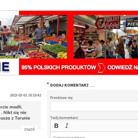
DODAJ KOMENTARZ
2023-03-01 10:10:42
Przedstaw się:
rcie modli.
. Nikt się nie
usza z Torunie
Twój komentarz:
.
ZGŁOŚ