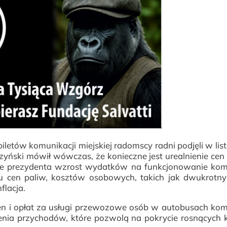
letów komunikacji miejskiej radomscy radni podjęli w lis
ński mówił wówczas, że konieczne jest urealnienie cen 
nie prezydenta wzrost wydatków na funkcjonowanie kom
tu cen paliw, kosztów osobowych, takich jak dwukrotn
flacja.
 i opłat za usługi przewozowe osób w autobusach komu
zenia przychodów, które pozwolą na pokrycie rosnących