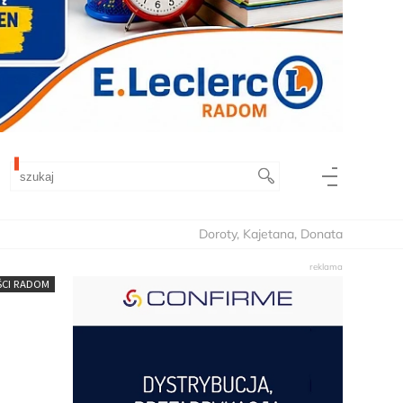
Doroty, Kajetana, Donata
CI RADOM