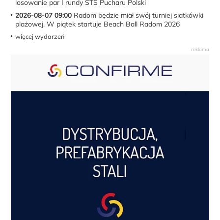
losowanie par I rundy STS Pucharu Polski
2026-08-07 09:00
Radom będzie miał swój turniej siatkówki
plażowej. W piątek startuje Beach Ball Radom 2026
więcej wydarzeń