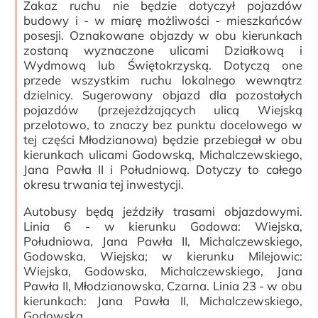
Zakaz ruchu nie będzie dotyczył pojazdów
budowy i - w miarę możliwości - mieszkańców
posesji. Oznakowane objazdy w obu kierunkach
zostaną wyznaczone ulicami Działkową i
Wydmową lub Świętokrzyską. Dotyczą one
przede wszystkim ruchu lokalnego wewnątrz
dzielnicy. Sugerowany objazd dla pozostałych
pojazdów (przejeżdżających ulicą Wiejską
przelotowo, to znaczy bez punktu docelowego w
tej części Młodzianowa) będzie przebiegał w obu
kierunkach ulicami Godowską, Michalczewskiego,
Jana Pawła II i Południową. Dotyczy to całego
okresu trwania tej inwestycji.
Autobusy będą jeździły trasami objazdowymi.
Linia 6 - w kierunku Godowa: Wiejska,
Południowa, Jana Pawła II, Michalczewskiego,
Godowska, Wiejska; w kierunku Milejowic:
Wiejska, Godowska, Michalczewskiego, Jana
Pawła II, Młodzianowska, Czarna. Linia 23 - w obu
kierunkach: Jana Pawła II, Michalczewskiego,
Godowska.