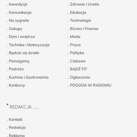
Inwestycje
Zdrowie i Uroda
Komunikacja
Edukacja
Na sygnale
Technologie
Zakupy
Biznes i Finanse
Dom i wnętrza
Moda
Technika i Motoryzacja
Praca
Będzie się działo
Polityka
Pomagamy
Ciekawe
Podróże
BĄDŹ FIT
Kuchnia i Gastronomia
Ogłoszenia
Konkursy
POGODA W RADOMIU
REDAKCJA
Kontakt
Redakcja
Reklama