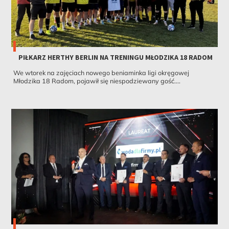
PIŁKARZ HERTHY BERLIN NA TRENINGU MŁODZIKA 18 RADOM
We wtorek na zajęciach nowego beniaminka ligi okręgowej
Młodzika 18 Radom, pojawił się niespodziewany gość....