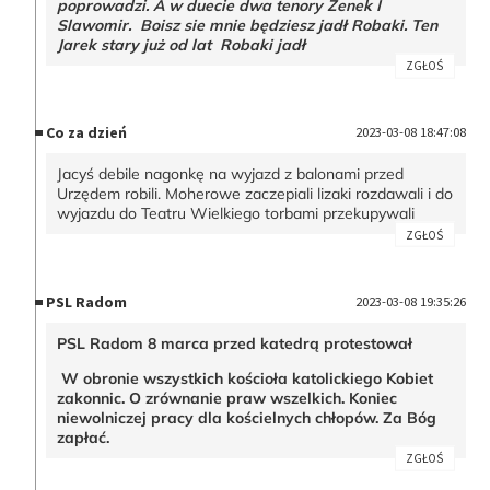
poprowadzi. A w duecie dwa tenory Zenek I
Slawomir. Boisz sie mnie będziesz jadł Robaki. Ten
Jarek stary już od lat Robaki jadł
ZGŁOŚ
Co za dzień
2023-03-08 18:47:08
Jacyś debile nagonkę na wyjazd z balonami przed
Urzędem robili. Moherowe zaczepiali lizaki rozdawali i do
wyjazdu do Teatru Wielkiego torbami przekupywali
ZGŁOŚ
PSL Radom
2023-03-08 19:35:26
PSL Radom 8 marca przed katedrą protestował
W obronie wszystkich kościoła katolickiego Kobiet
zakonnic. O zrównanie praw wszelkich. Koniec
niewolniczej pracy dla kościelnych chłopów. Za Bóg
zapłać.
ZGŁOŚ