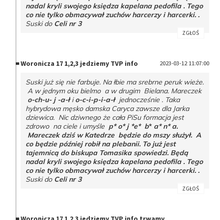
nadal kryli swojego księdza kapelana pedofila . Tego
co nie tylko obmacywał zuchów harcerzy i harcerki. .
Suski do
Celi nr 3
ZGŁOŚ
Woronicza 17 1,2,3 jedziemy TVP info
2023-03-12 11:07:00
Suski już się nie farbuje. Na łbie ma srebrne peruk wieże.
A w jednym oku bielmo a w drugim Bielana. Mareczek
o-ch-u- j -a-ł
i
o-c-i-p-i-a-ł
jednocześnie . Taka
hybrydowa męsko damska Caryca zawsze dla Jarka
dziewica. Nic dziwnego że cała PiSu formacja jest
zdrowo na ciele i umyśle
p* o* j *e* b
*
a* n* a.
Mareczek dziś w Katedrze będzie do mszy służył. A
co będzie później robił na plebanii. To już jest
tajemnicą do biskupa Tomasika spowiedzi. Będą
nadal kryli swojego księdza kapelana pedofila . Tego
co nie tylko obmacywał zuchów harcerzy i harcerki. .
Suski do
Celi nr 3
ZGŁOŚ
Woronicza 17 1,2,3 jedziemy TVP info trwamy