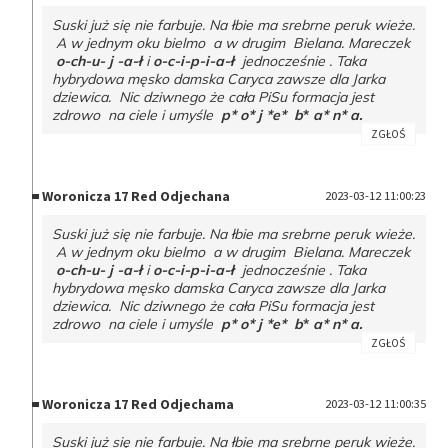
Suski już się nie farbuje. Na łbie ma srebrne peruk wieże.
A w jednym oku bielmo a w drugim Bielana. Mareczek
o-ch-u- j -a-ł
i
o-c-i-p-i-a-ł
jednocześnie . Taka
hybrydowa męsko damska Caryca zawsze dla Jarka
dziewica. Nic dziwnego że cała PiSu formacja jest
zdrowo na ciele i umyśle
p* o* j *e* b
*
a* n* a.
ZGŁOŚ
Woronicza 17 Red Odjechana
2023-03-12 11:00:23
Suski już się nie farbuje. Na łbie ma srebrne peruk wieże.
A w jednym oku bielmo a w drugim Bielana. Mareczek
o-ch-u- j -a-ł
i
o-c-i-p-i-a-ł
jednocześnie . Taka
hybrydowa męsko damska Caryca zawsze dla Jarka
dziewica. Nic dziwnego że cała PiSu formacja jest
zdrowo na ciele i umyśle
p* o* j *e* b
*
a* n* a.
ZGŁOŚ
Woronicza 17 Red Odjechama
2023-03-12 11:00:35
Suski już się nie farbuje. Na łbie ma srebrne peruk wieże.