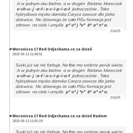
A w jednym oku bielmo a w drugim Bielana. Mareczek
o-ch-u- j -a-ł
i
o-c-i-p-i-a-ł
jednocześnie . Taka
hybrydowa męsko damska Caryca zawsze dla Jarka
dziewica. Nic dziwnego że cała PiSu formacja jest
zdrowo na ciele i umyśle
p* o* j *e* b
*
a* n* a.
ZGŁOŚ
Woronicza 17 Red Odjechama co za dzień
2023-03-12 11:00:51
Suski już się nie farbuje. Na łbie ma srebrne peruk wieże.
A w jednym oku bielmo a w drugim Bielana. Mareczek
o-ch-u- j -a-ł
i
o-c-i-p-i-a-ł
jednocześnie . Taka
hybrydowa męsko damska Caryca zawsze dla Jarka
dziewica. Nic dziwnego że cała PiSu formacja jest
zdrowo na ciele i umyśle
p* o* j *e* b
*
a* n* a.
ZGŁOŚ
Woronicza 17 Red Odjechama co za dzień Radom
2023-03-12 11:01:19
Suski już się nie farbuje. Na łbie ma srebrne peruk wieże.