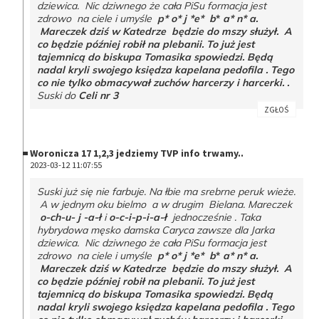
dziewica. Nic dziwnego że cała PiSu formacja jest
zdrowo na ciele i umyśle
p* o* j *e* b
*
a* n* a.
Mareczek dziś w Katedrze będzie do mszy służył. A
co będzie później robił na plebanii. To już jest
tajemnicą do biskupa Tomasika spowiedzi. Będą
nadal kryli swojego księdza kapelana pedofila . Tego
co nie tylko obmacywał zuchów harcerzy i harcerki. .
Suski do
Celi nr 3
ZGŁOŚ
Woronicza 17 1,2,3 jedziemy TVP info trwamy..
2023-03-12 11:07:55
Suski już się nie farbuje. Na łbie ma srebrne peruk wieże.
A w jednym oku bielmo a w drugim Bielana. Mareczek
o-ch-u- j -a-ł
i
o-c-i-p-i-a-ł
jednocześnie . Taka
hybrydowa męsko damska Caryca zawsze dla Jarka
dziewica. Nic dziwnego że cała PiSu formacja jest
zdrowo na ciele i umyśle
p* o* j *e* b
*
a* n* a.
Mareczek dziś w Katedrze będzie do mszy służył. A
co będzie później robił na plebanii. To już jest
tajemnicą do biskupa Tomasika spowiedzi. Będą
nadal kryli swojego księdza kapelana pedofila . Tego