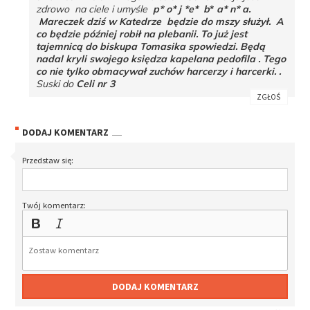
zdrowo na ciele i umyśle
p* o* j *e* b
*
a* n* a.
Mareczek dziś w Katedrze będzie do mszy służył. A
co będzie później robił na plebanii. To już jest
tajemnicą do biskupa Tomasika spowiedzi. Będą
nadal kryli swojego księdza kapelana pedofila . Tego
co nie tylko obmacywał zuchów harcerzy i harcerki. .
Suski do
Celi nr 3
ZGŁOŚ
DODAJ KOMENTARZ
Przedstaw się:
Twój komentarz:
DODAJ KOMENTARZ