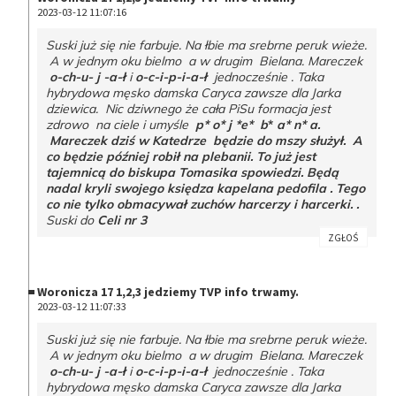
2023-03-12 11:07:16
Suski już się nie farbuje. Na łbie ma srebrne peruk wieże.
A w jednym oku bielmo a w drugim Bielana. Mareczek
o-ch-u- j -a-ł
i
o-c-i-p-i-a-ł
jednocześnie . Taka
hybrydowa męsko damska Caryca zawsze dla Jarka
dziewica. Nic dziwnego że cała PiSu formacja jest
zdrowo na ciele i umyśle
p* o* j *e* b
*
a* n* a.
Mareczek dziś w Katedrze będzie do mszy służył. A
co będzie później robił na plebanii. To już jest
tajemnicą do biskupa Tomasika spowiedzi. Będą
nadal kryli swojego księdza kapelana pedofila . Tego
co nie tylko obmacywał zuchów harcerzy i harcerki. .
Suski do
Celi nr 3
ZGŁOŚ
Woronicza 17 1,2,3 jedziemy TVP info trwamy.
2023-03-12 11:07:33
Suski już się nie farbuje. Na łbie ma srebrne peruk wieże.
A w jednym oku bielmo a w drugim Bielana. Mareczek
o-ch-u- j -a-ł
i
o-c-i-p-i-a-ł
jednocześnie . Taka
hybrydowa męsko damska Caryca zawsze dla Jarka