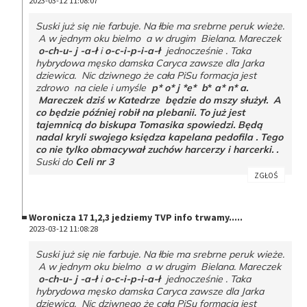
2023-03-12 11:08:07
Suski już się nie farbuje. Na łbie ma srebrne peruk wieże.
A w jednym oku bielmo a w drugim Bielana. Mareczek
o-ch-u- j -a-ł
i
o-c-i-p-i-a-ł
jednocześnie . Taka
hybrydowa męsko damska Caryca zawsze dla Jarka
dziewica. Nic dziwnego że cała PiSu formacja jest
zdrowo na ciele i umyśle
p* o* j *e* b
*
a* n* a.
Mareczek dziś w Katedrze będzie do mszy służył. A
co będzie później robił na plebanii. To już jest
tajemnicą do biskupa Tomasika spowiedzi. Będą
nadal kryli swojego księdza kapelana pedofila . Tego
co nie tylko obmacywał zuchów harcerzy i harcerki. .
Suski do
Celi nr 3
ZGŁOŚ
Woronicza 17 1,2,3 jedziemy TVP info trwamy.....
2023-03-12 11:08:28
Suski już się nie farbuje. Na łbie ma srebrne peruk wieże.
A w jednym oku bielmo a w drugim Bielana. Mareczek
o-ch-u- j -a-ł
i
o-c-i-p-i-a-ł
jednocześnie . Taka
hybrydowa męsko damska Caryca zawsze dla Jarka
dziewica. Nic dziwnego że cała PiSu formacja jest