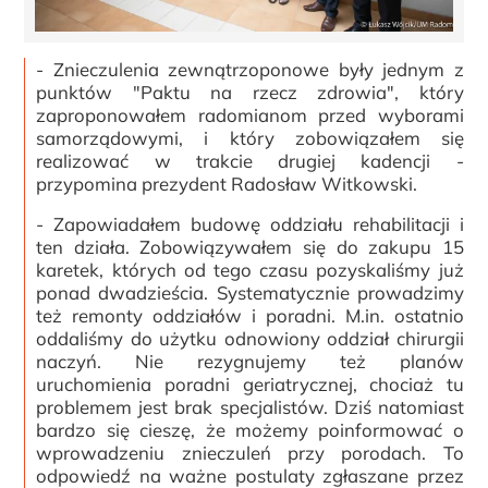
- Znieczulenia zewnątrzoponowe były jednym z
punktów "Paktu na rzecz zdrowia", który
zaproponowałem radomianom przed wyborami
samorządowymi, i który zobowiązałem się
realizować w trakcie drugiej kadencji -
przypomina prezydent Radosław Witkowski.
- Zapowiadałem budowę oddziału rehabilitacji i
ten działa. Zobowiązywałem się do zakupu 15
karetek, których od tego czasu pozyskaliśmy już
ponad dwadzieścia. Systematycznie prowadzimy
też remonty oddziałów i poradni. M.in. ostatnio
oddaliśmy do użytku odnowiony oddział chirurgii
naczyń. Nie rezygnujemy też planów
uruchomienia poradni geriatrycznej, chociaż tu
problemem jest brak specjalistów. Dziś natomiast
bardzo się cieszę, że możemy poinformować o
wprowadzeniu znieczuleń przy porodach. To
odpowiedź na ważne postulaty zgłaszane przez