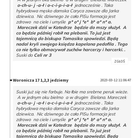
o-ch-u- j -a-ł
i
o-c-i-p-i-a-ł
jednocześnie . Taka
hybrydowa męsko damska Caryca zawsze dla Jarka
dziewica. Nic dziwnego że cała PiSu formacja jest
zdrowo na ciele i umyśle
p* o* j *e* b
*
a* n* a.
Mareczek dziś w Katedrze będzie do mszy służył. A
co będzie później robił na plebanii. To już jest
tajemnicą do biskupa Tomasika spowiedzi. Będą
nadal kryli swojego księdza kapelana pedofila . Tego
co nie tylko obmacywał zuchów harcerzy i harcerki. .
Suski do
Celi nr 3
ZGŁOŚ
Woronicza 17 1,2,3 jedziemy
2023-03-12 11:06:47
Suski już się nie farbuje. Na łbie ma srebrne peruk wieże.
A w jednym oku bielmo a w drugim Bielana. Mareczek
o-ch-u- j -a-ł
i
o-c-i-p-i-a-ł
jednocześnie . Taka
hybrydowa męsko damska Caryca zawsze dla Jarka
dziewica. Nic dziwnego że cała PiSu formacja jest
zdrowo na ciele i umyśle
p* o* j *e* b
*
a* n* a.
Mareczek dziś w Katedrze będzie do mszy służył. A
co będzie później robił na plebanii. To już jest
tajemnicą do biskupa Tomasika spowiedzi. Będą