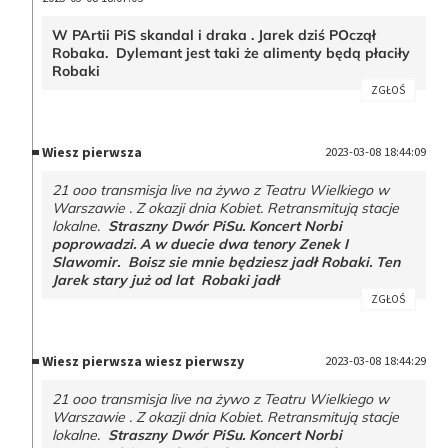
W PArtii PiS skandal i draka . Jarek dziś POczął
Robaka. Dylemant jest taki że alimenty będą płaciły
Robaki
ZGŁOŚ
Wiesz pierwsza
2023-03-08 18:44:09
21 ooo transmisja live na żywo z Teatru Wielkiego w
Warszawie . Z okazji dnia Kobiet. Retransmitują stacje
lokalne.
Straszny Dwór PiSu. Koncert Norbi
poprowadzi. A w duecie dwa tenory Zenek I
Slawomir. Boisz sie mnie będziesz jadł Robaki. Ten
Jarek stary już od lat Robaki jadł
ZGŁOŚ
Wiesz pierwsza wiesz pierwszy
2023-03-08 18:44:29
21 ooo transmisja live na żywo z Teatru Wielkiego w
Warszawie . Z okazji dnia Kobiet. Retransmitują stacje
lokalne.
Straszny Dwór PiSu. Koncert Norbi