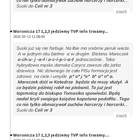
co nie tylko obmacywał zuchów harcerzy i harcerki. .
Suski do
Celi nr 3
ZGŁOŚ
Woronicza 17 1,2,3 jedziemy TVP info trwamy...
2023-03-12 11:08:00
Suski już się nie farbuje. Na łbie ma srebrne peruk wieże.
A w jednym oku bielmo a w drugim Bielana. Mareczek
o-ch-u- j -a-ł
i
o-c-i-p-i-a-ł
jednocześnie . Taka
hybrydowa męsko damska Caryca zawsze dla Jarka
dziewica. Nic dziwnego że cała PiSu formacja jest
zdrowo na ciele i umyśle
p* o* j *e* b
*
a* n* a.
Mareczek dziś w Katedrze będzie do mszy służył. A
co będzie później robił na plebanii. To już jest
tajemnicą do biskupa Tomasika spowiedzi. Będą
nadal kryli swojego księdza kapelana pedofila . Tego
co nie tylko obmacywał zuchów harcerzy i harcerki. .
Suski do
Celi nr 3
ZGŁOŚ
Woronicza 17 1,2,3 jedziemy TVP info trwamy....