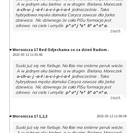
A w jednym oku bielmo a w drugim Bielana. Mareczek
o-ch-u- j -a-ł
i
o-c-i-p-i-a-ł
jednocześnie . Taka
hybrydowa męsko damska Caryca zawsze dla Jarka
dziewica. Nic dziwnego że cała PiSu formacja jest
zdrowo na ciele i umyśle
p* o* j *e* b
*
a* n* a.
ZGŁOŚ
Woronicza 17 Red Odjechama co za dzień Radom .
2023-03-12 11:01:46
Suski już się nie farbuje. Na łbie ma srebrne peruk wieże.
A w jednym oku bielmo a w drugim Bielana. Mareczek
o-ch-u- j -a-ł
i
o-c-i-p-i-a-ł
jednocześnie . Taka
hybrydowa męsko damska Caryca zawsze dla Jarka
dziewica. Nic dziwnego że cała PiSu formacja jest
zdrowo na ciele i umyśle
p* o* j *e* b
*
a* n* a.
ZGŁOŚ
Woronicza 17 1,2,3
2023-03-12 11:06:38
Suski już się nie farbuje. Na łbie ma srebrne peruk wieże.
A w jednym oku bielmo a w drugim Bielana. Mareczek