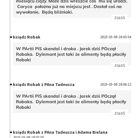
miesiącu ciąży. Może dziś wreszcie coś mu się urodzi.
Caryca położna już na miejscu jest . Dostał coś na
wywołanie. Będą bliźniaki.
ZGŁOŚ
ksiądz Robak
2023-03-08 18:05:54
W PArtii PiS skandal i draka . Jarek dziś POczął
Robaka. Dylemant jest taki że alimenty będą płaciły
Robaki
ZGŁOŚ
ksiądz Robak z PAna Tadeusza
2023-03-08 18:06:12
W PArtii PiS skandal i draka . Jarek dziś POczął
Robaka. Dylemant jest taki że alimenty będą płaciły
Robaki
ZGŁOŚ
ksiądz Robak z PAna Tadeusza i Adama Bielana
2023-03-08 18:07:05