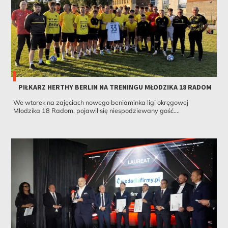
PIŁKARZ HERTHY BERLIN NA TRENINGU MŁODZIKA 18 RADOM
We wtorek na zajęciach nowego beniaminka ligi okręgowej
Młodzika 18 Radom, pojawił się niespodziewany gość....