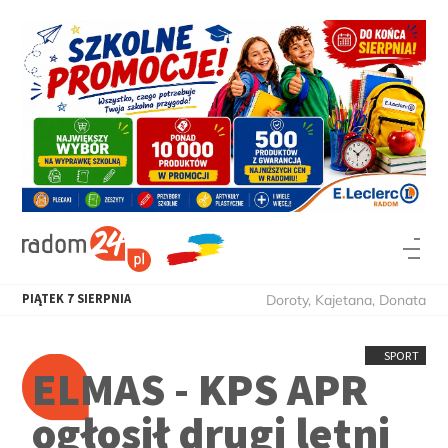
PIĄTEK
7
SIERPNIA
Doroty, Kajetana, Donata
SPORT
ELMAS - KPS APR
ogłosił drugi letni