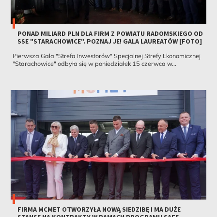
PONAD MILIARD PLN DLA FIRM Z POWIATU RADOMSKIEGO OD
SSE "STARACHOWICE". POZNAJ JE! GALA LAUREATÓW [FOTO]
Pierwsza Gala "Strefa Inwestorów" Specjalnej Strefy Ekonomicznej
"Starachowice" odbyła się w poniedziałek 15 czerwca w...
FIRMA MCMET OTWORZYŁA NOWĄ SIEDZIBĘ I MA DUŻE
SZANSE NA KONTRAKTY W RAMACH PROGRAMU SAFE