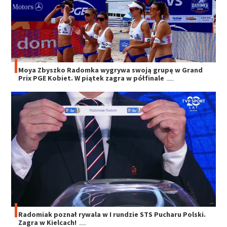
Moya Zbyszko Radomka wygrywa swoją grupę w Grand
Prix PGE Kobiet. W piątek zagra w półfinale
Radomiak poznał rywala w I rundzie STS Pucharu Polski.
Zagra w Kielcach!