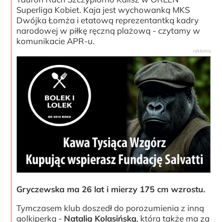
Superliga Kobiet. Kaja jest wychowanką MKS
Dwójka Łomża i etatową reprezentantką kadry
narodowej w piłkę ręczną plażową - czytamy w
komunikacie APR-u.
Gryczewska ma 26 lat i mierzy 175 cm wzrostu.
Tymczasem klub doszedł do porozumienia z inną
golkiperką -
Natalią Kolasińską
, która także ma za