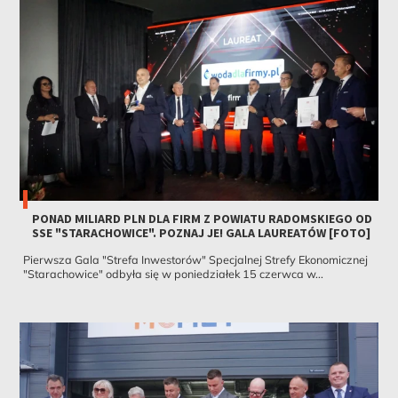
PONAD MILIARD PLN DLA FIRM Z POWIATU RADOMSKIEGO OD
SSE "STARACHOWICE". POZNAJ JE! GALA LAUREATÓW [FOTO]
Pierwsza Gala "Strefa Inwestorów" Specjalnej Strefy Ekonomicznej
"Starachowice" odbyła się w poniedziałek 15 czerwca w...