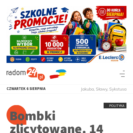
CZWARTEK
6
SIERPNIA
Jakuba, Sławy, Sykstusa
POLITYKA
Bombki
zlicytowane. 14