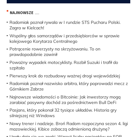
NAJNOWSZE
Radomiak poznał rywala w I rundzie STS Pucharu Polski.
Zagra w Kielcach!
Wspólny głos samorządów i przedsiębiorców w sprawie
kolejowego Korytarza Centralnego
Potrącenie rowerzysty na skrzyżowaniu. To on
prawdopodobnie zawinił
Poważny wypadek motocyklisty. Rozbił Suzuki i trafił do
szpitala
Pierwszy krok do rozbudowy ważnej drogi wojewódzkiej
Radomiak poznał nazwisko arbitra, który poprowadzi mecz z
Górnikiem Zabrze
Najnowsze wiadomości o Bitcoinie: Jak inwestorzy mogą
zarabiać pasywny dochód za pośrednictwem Bull DeFi
Pasjans, który pokonał 32 tysiące układów. Historia gry
silniejszej niż Windows
Nowy trener i nadzieje. Broń Radom rozpoczyna sezon 4. ligi
mazowieckiej. Kibice zobaczą odmienioną drużynę?
Upały dają się we znaki. Wzrost liczby pacjentów na SOR