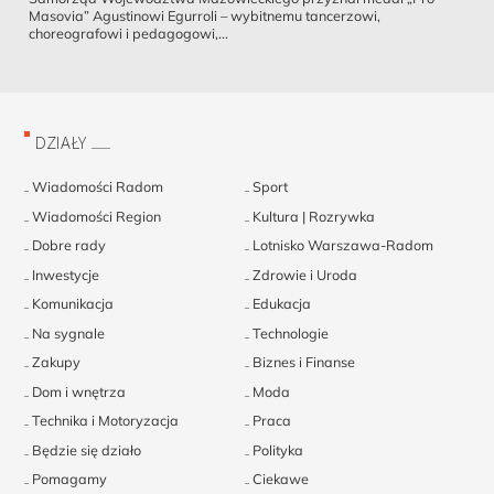
Masovia” Agustinowi Egurroli – wybitnemu tancerzowi,
choreografowi i pedagogowi,...
DZIAŁY
Wiadomości Radom
Sport
Wiadomości Region
Kultura | Rozrywka
Dobre rady
Lotnisko Warszawa-Radom
Inwestycje
Zdrowie i Uroda
Komunikacja
Edukacja
Na sygnale
Technologie
Zakupy
Biznes i Finanse
Dom i wnętrza
Moda
Technika i Motoryzacja
Praca
Będzie się działo
Polityka
Pomagamy
Ciekawe