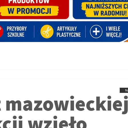
N
t mazowieckie
kcji wzięło