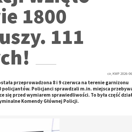
ie 1800
uszy. 111
ych!
cir, KWP 2026-06
ostała przeprowadzona 8 i 9 czerwca na terenie garnizonu
 policjantów. Policjanci sprawdzali m.in. miejsca przebyw
e się przed wymiarem sprawiedliwości. To była część dzia
yminalne Komendy Głównej Policji.