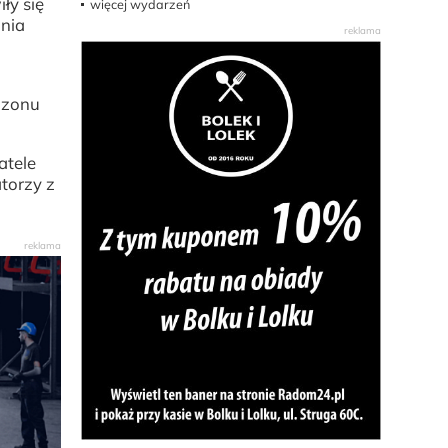
ły się
więcej wydarzeń
ania
nizonu
atele
torzy z