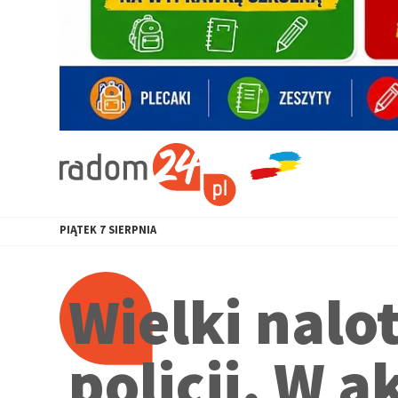
PIĄTEK
7
SIERPNIA
Wielki nalo
policji. W a