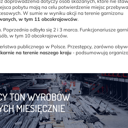
z doprowadzenia dotyczy osób skazanych, które nie stawi
iejsca pobytu mają na celu potwierdzenie miejsc przebyw
esowych. W sumie w wyniku akcji na terenie garnizonu
iwanych, w tym 11 obcokrajowców
.
u. Poprzednia odbyła się 2 i 3 marca. Funkcjonariusze gar
osób, w tym 10 obcokrajowców.
czeństwa publicznego w Polsce. Przestępcy, zarówno obyw
karnie na terenie naszego kraju
- podsumowują organiza