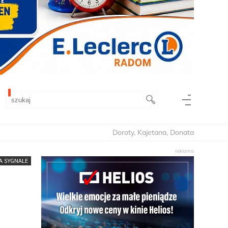
Doroty, Kajetana, Donata
A SYGNALE
j