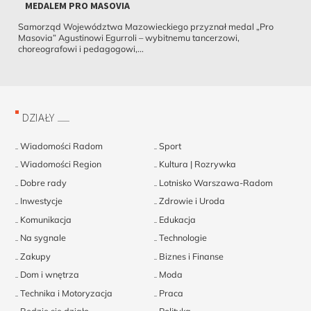
MEDALEM PRO MASOVIA
Samorząd Województwa Mazowieckiego przyznał medal „Pro
Masovia” Agustinowi Egurroli – wybitnemu tancerzowi,
choreografowi i pedagogowi,...
DZIAŁY
Wiadomości Radom
Sport
Wiadomości Region
Kultura | Rozrywka
Dobre rady
Lotnisko Warszawa-Radom
Inwestycje
Zdrowie i Uroda
Komunikacja
Edukacja
Na sygnale
Technologie
Zakupy
Biznes i Finanse
Dom i wnętrza
Moda
Technika i Motoryzacja
Praca