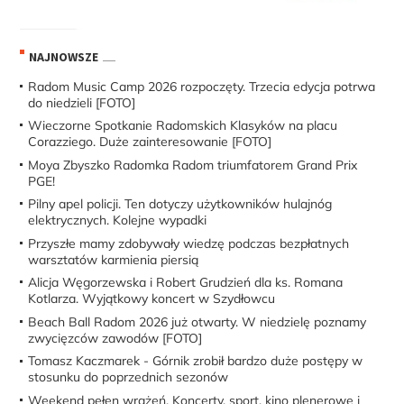
NAJNOWSZE
Radom Music Camp 2026 rozpoczęty. Trzecia edycja potrwa
do niedzieli [FOTO]
Wieczorne Spotkanie Radomskich Klasyków na placu
Corazziego. Duże zainteresowanie [FOTO]
Moya Zbyszko Radomka Radom triumfatorem Grand Prix
PGE!
Pilny apel policji. Ten dotyczy użytkowników hulajnóg
elektrycznych. Kolejne wypadki
Przyszłe mamy zdobywały wiedzę podczas bezpłatnych
warsztatów karmienia piersią
Alicja Węgorzewska i Robert Grudzień dla ks. Romana
Kotlarza. Wyjątkowy koncert w Szydłowcu
Beach Ball Radom 2026 już otwarty. W niedzielę poznamy
zwycięzców zawodów [FOTO]
Tomasz Kaczmarek - Górnik zrobił bardzo duże postępy w
stosunku do poprzednich sezonów
Weekend pełen wrażeń. Koncerty, sport, kino plenerowe i