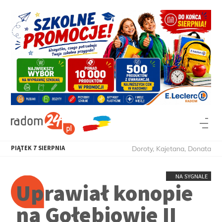
PIĄTEK
7
SIERPNIA
Doroty, Kajetana, Donata
NA SYGNALE
Uprawiał konopie
na Gołębiowie II