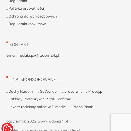
Regulamin
Polityka prywatności
Ochrona danych osobowych
Regulamin konkursów
KONTAKT
email:
redakcja@radom24.pl
LINKI SPONSOROWANE
Dachy Radom
GoWork.pl
praca w it
Pracuj.pl
Zakłady Prefabrykacji Stali Confirme
Lekarz rodzinny online w Dimedic
Praca Pionki
copyright © 2022 www.radom24.pl
created with passion by
zaginionestudio.pl