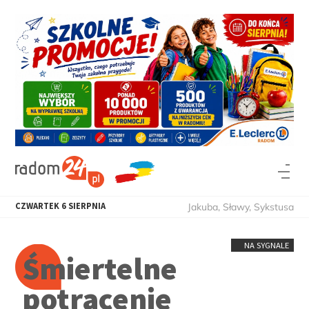
CZWARTEK
6
SIERPNIA
Jakuba, Sławy, Sykstusa
NA SYGNALE
Śmiertelne
potrącenie