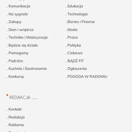
Komunikacja
Edukacja
Na sygnale
Technologie
Zakupy
Biznes i Finanse
Dom i wnętrza
Moda
Technika i Motoryzacja
Praca
Będzie się działo
Polityka
Pomagamy
Ciekawe
Podróże
BĄDŹ FIT
Kuchnia i Gastronomia
Ogłoszenia
Konkursy
POGODA W RADOMIU
REDAKCJA
Kontakt
Redakcja
Reklama