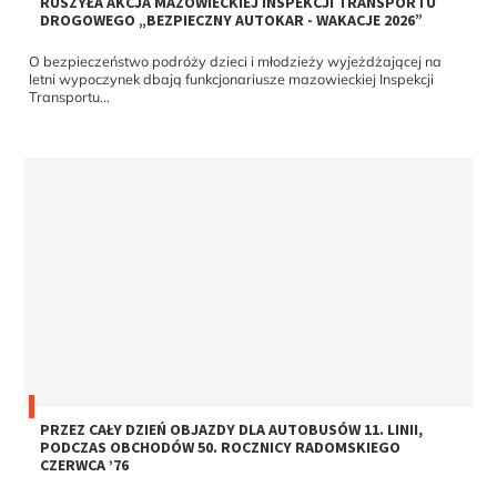
RUSZYŁA AKCJA MAZOWIECKIEJ INSPEKCJI TRANSPORTU
DROGOWEGO „BEZPIECZNY AUTOKAR - WAKACJE 2026”
O bezpieczeństwo podróży dzieci i młodzieży wyjeżdżającej na
letni wypoczynek dbają funkcjonariusze mazowieckiej Inspekcji
Transportu...
PRZEZ CAŁY DZIEŃ OBJAZDY DLA AUTOBUSÓW 11. LINII,
PODCZAS OBCHODÓW 50. ROCZNICY RADOMSKIEGO
CZERWCA ’76