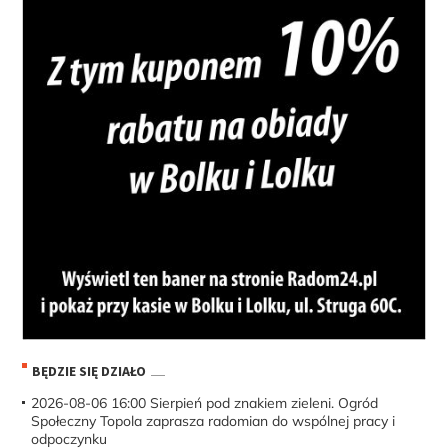
BĘDZIE SIĘ DZIAŁO
2026-08-06 16:00
Sierpień pod znakiem zieleni. Ogród
Społeczny Topola zaprasza radomian do wspólnej pracy i
odpoczynku