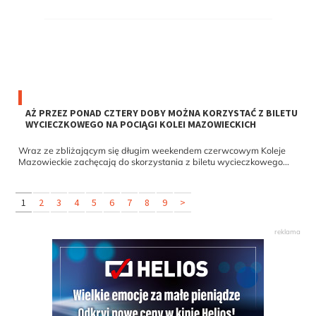
AŻ PRZEZ PONAD CZTERY DOBY MOŻNA KORZYSTAĆ Z BILETU
WYCIECZKOWEGO NA POCIĄGI KOLEI MAZOWIECKICH
Wraz ze zbliżającym się długim weekendem czerwcowym Koleje
Mazowieckie zachęcają do skorzystania z biletu wycieczkowego...
1
2
3
4
5
6
7
8
9
>