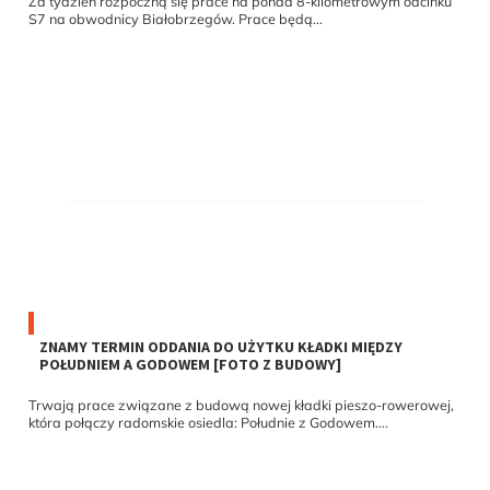
Za tydzień rozpoczną się prace na ponad 8-kilometrowym odcinku
S7 na obwodnicy Białobrzegów. Prace będą...
ZNAMY TERMIN ODDANIA DO UŻYTKU KŁADKI MIĘDZY
POŁUDNIEM A GODOWEM [FOTO Z BUDOWY]
Trwają prace związane z budową nowej kładki pieszo-rowerowej,
która połączy radomskie osiedla: Południe z Godowem....