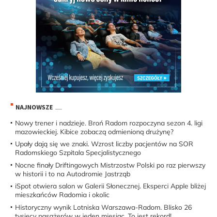
NAJNOWSZE
Nowy trener i nadzieje. Broń Radom rozpoczyna sezon 4. ligi
mazowieckiej. Kibice zobaczą odmienioną drużynę?
Upały dają się we znaki. Wzrost liczby pacjentów na SOR
Radomskiego Szpitala Specjalistycznego
Nocne finały Driftingowych Mistrzostw Polski po raz pierwszy
w historii i to na Autodromie Jastrząb
iSpot otwiera salon w Galerii Słonecznej. Eksperci Apple bliżej
mieszkańców Radomia i okolic
Historyczny wynik Lotniska Warszawa-Radom. Blisko 26
tysięcy pasażerów w jeden miesiąc. To jest rekord!