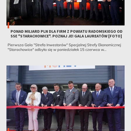
PONAD MILIARD PLN DLA FIRM Z POWIATU RADOMSKIEGO OD
SSE "STARACHOWICE". POZNAJ JE! GALA LAUREATÓW [FOTO]
Pierwsza Gala "Strefa Inwestorów" Specjalnej Strefy Ekonomicznej
"Starachowice" odbyła się w poniedziałek 15 czerwca w...