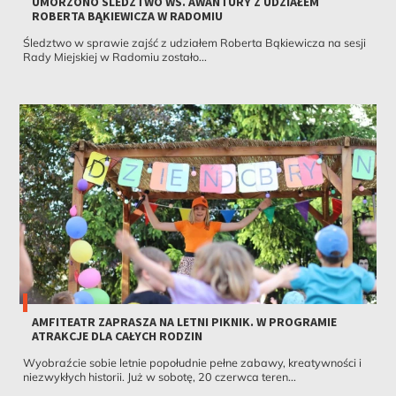
UMORZONO ŚLEDZTWO WS. AWANTURY Z UDZIAŁEM
ROBERTA BĄKIEWICZA W RADOMIU
Śledztwo w sprawie zajść z udziałem Roberta Bąkiewicza na sesji
Rady Miejskiej w Radomiu zostało...
AMFITEATR ZAPRASZA NA LETNI PIKNIK. W PROGRAMIE
ATRAKCJE DLA CAŁYCH RODZIN
Wyobraźcie sobie letnie popołudnie pełne zabawy, kreatywności i
niezwykłych historii. Już w sobotę, 20 czerwca teren...