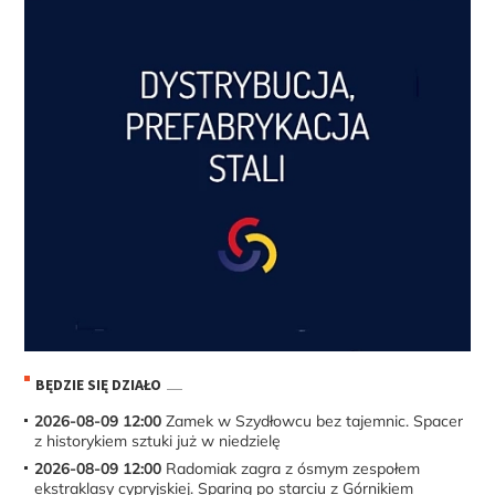
BĘDZIE SIĘ DZIAŁO
2026-08-09 12:00
Zamek w Szydłowcu bez tajemnic. Spacer
z historykiem sztuki już w niedzielę
2026-08-09 12:00
Radomiak zagra z ósmym zespołem
ekstraklasy cypryjskiej. Sparing po starciu z Górnikiem