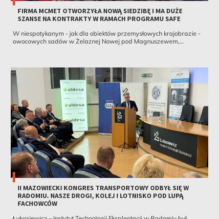
FIRMA MCMET OTWORZYŁA NOWĄ SIEDZIBĘ I MA DUŻE
SZANSE NA KONTRAKTY W RAMACH PROGRAMU SAFE
W niespotykanym - jak dla obiektów przemysłowych krajobrazie -
owocowych sadów w Żelaznej Nowej pod Magnuszewem,...
II MAZOWIECKI KONGRES TRANSPORTOWY ODBYŁ SIĘ W
RADOMIU. NASZE DROGI, KOLEJ I LOTNISKO POD LUPĄ
FACHOWCÓW
Łukasiewicz – Instytut Technologii Eksploatacji w Radomiu był