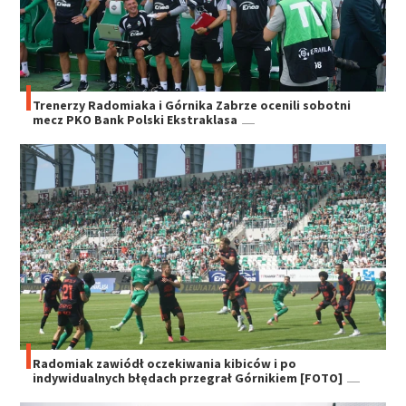
Trenerzy Radomiaka i Górnika Zabrze ocenili sobotni
mecz PKO Bank Polski Ekstraklasa
Radomiak zawiódł oczekiwania kibiców i po
indywidualnych błędach przegrał Górnikiem [FOTO]