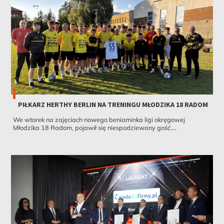
PIŁKARZ HERTHY BERLIN NA TRENINGU MŁODZIKA 18 RADOM
We wtorek na zajęciach nowego beniaminka ligi okręgowej
Młodzika 18 Radom, pojawił się niespodziewany gość....