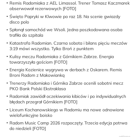
Remis Radomiaka z AEL Limassol. Trener Tomasz Kaczmarek
obserwował rezerwowych [FOTO]
Święto Papryki w Klwowie po raz 18. Na scenie gwiazdy
disco polo
Spłonął samochód we Wsoli. Jedna poszkodowana osoba
trafiła do szpitala
Katastrofa Radomian. Czarna sobota i bilans pięciu meczów
3:19 mówi wszystko. Tylko Broń z punktem
Kulisy meczu Radomiaka z Górnikiem Zabrze. Energia
towarzyszyła gościom [FOTO]
Energia Kozienice wygrywa w derbach z Oskarem. Remis
Broni Radom z Makowianką
Trenerzy Radomiaka i Górnika Zabrze ocenili sobotni mecz
PKO Bank Polski Ekstraklasa
Radomiak zawiódł oczekiwania kibiców i po indywidualnych
błędach przegrał Górnikiem [FOTO]
Liceum Kochanowskiego w Radomiu ma nowe odnowione
wielofunkcyjne boisko
Radom Music Camp 2026 rozpoczęty. Trzecia edycja potrwa
do niedzieli [FOTO]