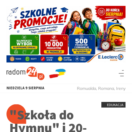
NIEDZIELA
9
SIERPNIA
Romualda, Romana, Ireny
EDUKACJA
"Szkoła do
Hymnu" i 20-