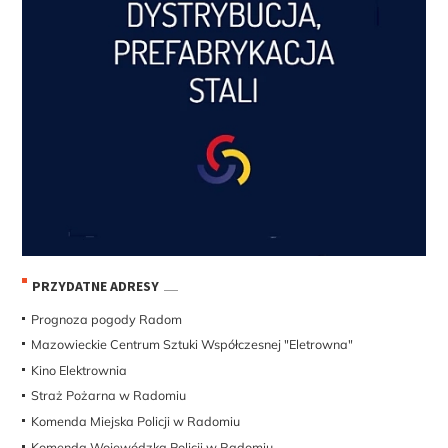
PRZYDATNE ADRESY
Prognoza pogody Radom
Mazowieckie Centrum Sztuki Współczesnej "Eletrowna"
Kino Elektrownia
Straż Pożarna w Radomiu
Komenda Miejska Policji w Radomiu
Komenda Wojewódzka Policji w Radomiu