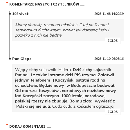
KOMENTARZE NASZYCH CZYTELNIKÓW
106 vivat
2025-11-08 14:22:39
Mamy dorosłą rozumną młodzież. Z tej po liceum i
seminarium duchownym nawet jak dorosną ludzi i
pożytku z nich nie będzie
ZGŁOŚ
Pan Glapa
2025-11-10 06:05:16
Węgry cichy sojusznik Hitlera.
Dziś cichy sojusznik
Putina. I z takimi sztamę dziś PiS trzyma. Załatwił
jednym telefonem J Kaczyński ostatni rząd na
uchodżtwie. Będzie nowy w Budapeszcie budował.
Od marszu faszystów , narodowych nazistów nowy
ład Kaczyński zaczyna. 1000 letniej narodowej
polskiej rzeszy nie zbuduje. Bo mu złota wywieść z
Polski się nie uda.
Cuda cuda z kościołem ogłaszają.
ZGŁOŚ
DODAJ KOMENTARZ