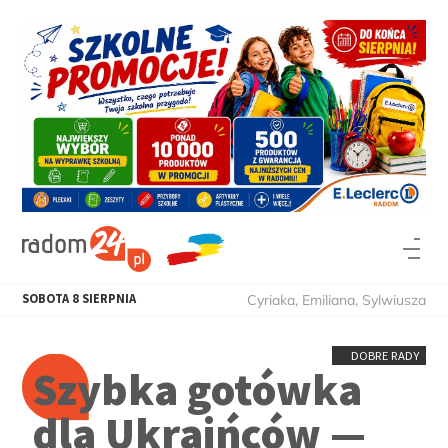
SOBOTA
8
SIERPNIA
Cyriaka, Emiliana, Sylwiusza
DOBRE RADY
Szybka gotówka
dla Ukraińców —