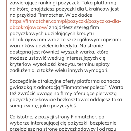
zawierające rankingi pożyczek. Taką platformą,
na której znajdziesz pożyczki dla Ukraińców jest
na przykład Finmatcher. W zakładce
https://finmatcher.com/pl/pozyczki/pozyczka-dla-
obcokrajowcow/
znajdziesz szereg firm
pożyczkowych udzielających kredytu
obcokrajowcom wraz ze szczegółowymi opisami
warunków udzielenia kredytu. Na stronie
dostępna jest również wyszukiwarka, którą
możesz ustawić według interesujących cię
kryteriów wysokości kredytu, terminu spłaty
zadłużenia, a także wielu innych wymagań.
Szczególnie atrakcyjne oferty platforma oznacza
gwiazdką z adnotacją “Finmatcher poleca”. Warto
też zwrócić uwagę na firmy oferujące pierwszą
pożyczkę całkowicie bezkosztowo: oddajesz taką
samą kwotę, jaką pożyczyłeś.
Co istotne, z pozycji strony Finmatcher, po
wyborze interesującej cię pożyczki, bezpiecznie
przejdziesz na stronę pożyczkodawcy i od razu