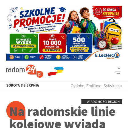
SOBOTA
8
SIERPNIA
Cyriaka, Emiliana, Sylwiusza
WIADOMOŚCI REGION
Na radomskie linie
kolejowe wyjadą