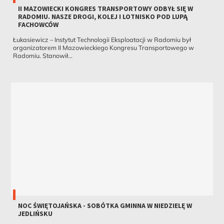
II MAZOWIECKI KONGRES TRANSPORTOWY ODBYŁ SIĘ W
RADOMIU. NASZE DROGI, KOLEJ I LOTNISKO POD LUPĄ
FACHOWCÓW
Łukasiewicz – Instytut Technologii Eksploatacji w Radomiu był
organizatorem II Mazowieckiego Kongresu Transportowego w
Radomiu. Stanowił...
NOC ŚWIĘTOJAŃSKA - SOBÓTKA GMINNA W NIEDZIELĘ W
JEDLIŃSKU