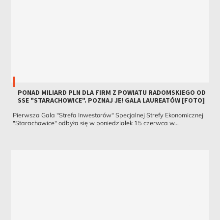
PONAD MILIARD PLN DLA FIRM Z POWIATU RADOMSKIEGO OD
SSE "STARACHOWICE". POZNAJ JE! GALA LAUREATÓW [FOTO]
Pierwsza Gala "Strefa Inwestorów" Specjalnej Strefy Ekonomicznej
"Starachowice" odbyła się w poniedziałek 15 czerwca w...