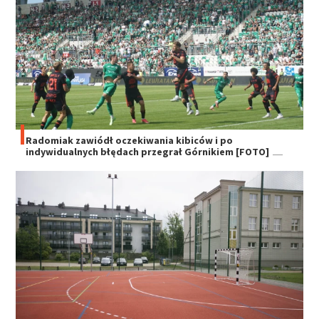
Radomiak zawiódł oczekiwania kibiców i po
indywidualnych błędach przegrał Górnikiem [FOTO]