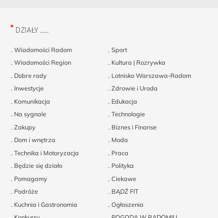
DZIAŁY
Wiadomości Radom
Sport
Wiadomości Region
Kultura | Rozrywka
Dobre rady
Lotnisko Warszawa-Radom
Inwestycje
Zdrowie i Uroda
Komunikacja
Edukacja
Na sygnale
Technologie
Zakupy
Biznes i Finanse
Dom i wnętrza
Moda
Technika i Motoryzacja
Praca
Będzie się działo
Polityka
Pomagamy
Ciekawe
Podróże
BĄDŹ FIT
Kuchnia i Gastronomia
Ogłoszenia
Konkursy
POGODA W RADOMIU