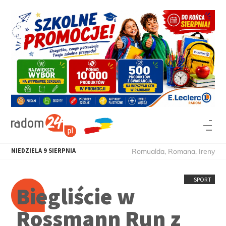
NIEDZIELA
9
SIERPNIA
Romualda, Romana, Ireny
SPORT
Biegliście w
Rossmann Run z