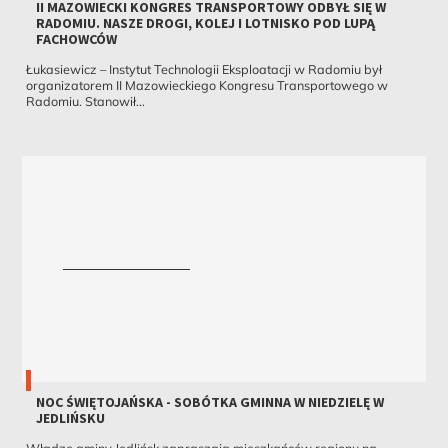
II MAZOWIECKI KONGRES TRANSPORTOWY ODBYŁ SIĘ W
RADOMIU. NASZE DROGI, KOLEJ I LOTNISKO POD LUPĄ
FACHOWCÓW
Łukasiewicz – Instytut Technologii Eksploatacji w Radomiu był
organizatorem II Mazowieckiego Kongresu Transportowego w
Radomiu. Stanowił...
NOC ŚWIĘTOJAŃSKA - SOBÓTKA GMINNA W NIEDZIELĘ W
JEDLIŃSKU
Władze gminy Jedlińsk zapraszają mieszkańców regionu na