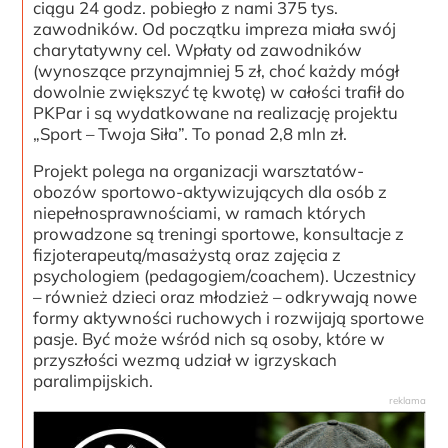
ciągu 24 godz. pobiegło z nami 375 tys.
zawodników. Od początku impreza miała swój
charytatywny cel. Wpłaty od zawodników
(wynoszące przynajmniej 5 zł, choć każdy mógł
dowolnie zwiększyć tę kwotę) w całości trafił do
PKPar i są wydatkowane na realizację projektu
„Sport – Twoja Siła”. To ponad 2,8 mln zł.
Projekt polega na organizacji warsztatów-
obozów sportowo-aktywizujących dla osób z
niepełnosprawnościami, w ramach których
prowadzone są treningi sportowe, konsultacje z
fizjoterapeutą/masażystą oraz zajęcia z
psychologiem (pedagogiem/coachem). Uczestnicy
– również dzieci oraz młodzież – odkrywają nowe
formy aktywności ruchowych i rozwijają sportowe
pasje. Być może wśród nich są osoby, które w
przyszłości wezmą udział w igrzyskach
paralimpijskich.