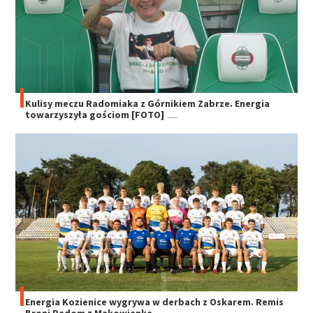
Kulisy meczu Radomiaka z Górnikiem Zabrze. Energia
towarzyszyła gościom [FOTO]
Energia Kozienice wygrywa w derbach z Oskarem. Remis