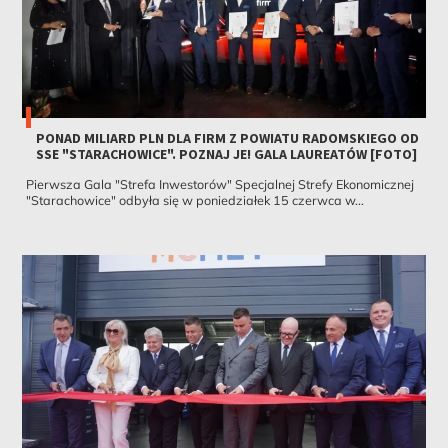
PONAD MILIARD PLN DLA FIRM Z POWIATU RADOMSKIEGO OD
SSE "STARACHOWICE". POZNAJ JE! GALA LAUREATÓW [FOTO]
Pierwsza Gala "Strefa Inwestorów" Specjalnej Strefy Ekonomicznej
"Starachowice" odbyła się w poniedziałek 15 czerwca w...