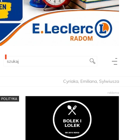
Cyriaka, Emiliana, Sylwiusza
POLITYKA