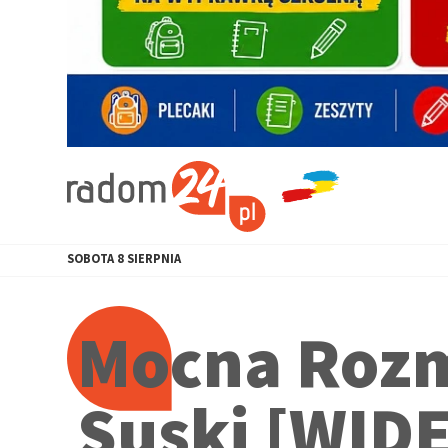
SOBOTA
8
SIERPNIA
Mocna Roz
Suski [WID