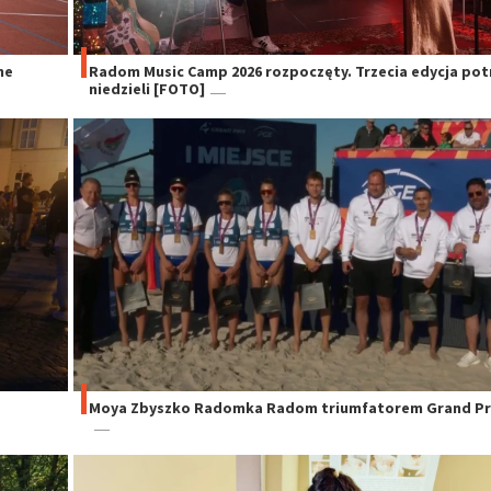
ne
Radom Music Camp 2026 rozpoczęty. Trzecia edycja po
niedzieli [FOTO]
Moya Zbyszko Radomka Radom triumfatorem Grand Pri