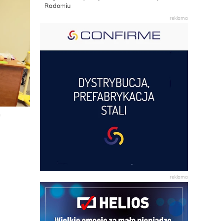
Radomiu
h