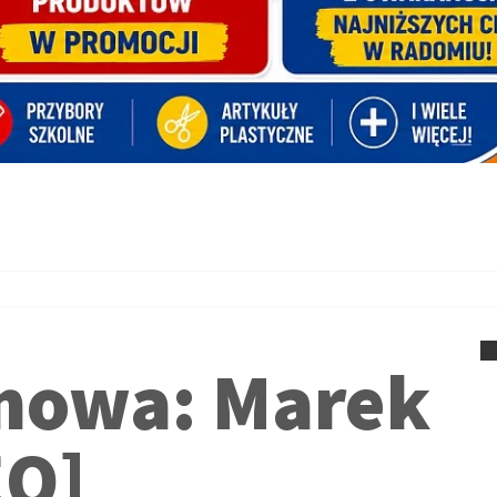
mowa: Marek
EO]