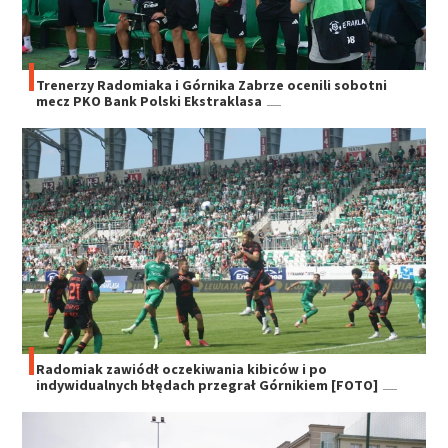
Trenerzy Radomiaka i Górnika Zabrze ocenili sobotni
mecz PKO Bank Polski Ekstraklasa
Radomiak zawiódł oczekiwania kibiców i po
indywidualnych błędach przegrał Górnikiem [FOTO]