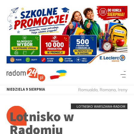
NIEDZIELA
9
SIERPNIA
Romualda, Romana, Ireny
LOTNISKO WARSZAWA-RADOM
Lotnisko w
Radomiu