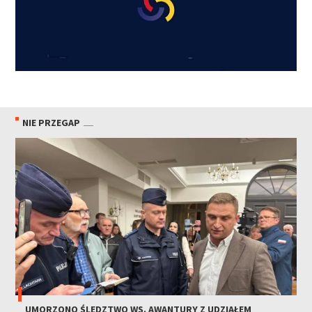
NIE PRZEGAP
UMORZONO ŚLEDZTWO WS. AWANTURY Z UDZIAŁEM