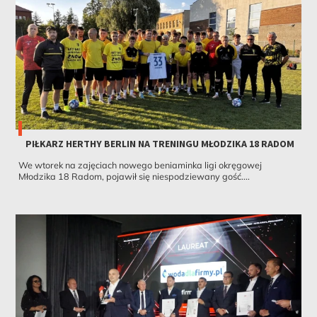
PIŁKARZ HERTHY BERLIN NA TRENINGU MŁODZIKA 18 RADOM
We wtorek na zajęciach nowego beniaminka ligi okręgowej
Młodzika 18 Radom, pojawił się niespodziewany gość....