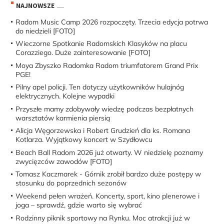
NAJNOWSZE
Radom Music Camp 2026 rozpoczęty. Trzecia edycja potrwa
do niedzieli [FOTO]
Wieczorne Spotkanie Radomskich Klasyków na placu
Corazziego. Duże zainteresowanie [FOTO]
Moya Zbyszko Radomka Radom triumfatorem Grand Prix
PGE!
Pilny apel policji. Ten dotyczy użytkowników hulajnóg
elektrycznych. Kolejne wypadki
Przyszłe mamy zdobywały wiedzę podczas bezpłatnych
warsztatów karmienia piersią
Alicja Węgorzewska i Robert Grudzień dla ks. Romana
Kotlarza. Wyjątkowy koncert w Szydłowcu
Beach Ball Radom 2026 już otwarty. W niedzielę poznamy
zwycięzców zawodów [FOTO]
Tomasz Kaczmarek - Górnik zrobił bardzo duże postępy w
stosunku do poprzednich sezonów
Weekend pełen wrażeń. Koncerty, sport, kino plenerowe i
joga – sprawdź, gdzie warto się wybrać
Rodzinny piknik sportowy na Rynku. Moc atrakcji już w