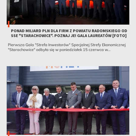
PONAD MILIARD PLN DLA FIRM Z POWIATU RADOMSKIEGO OD
SSE "STARACHOWICE". POZNAJ JE! GALA LAUREATÓW [FOTO]
Pierwsza Gala "Strefa Inwestorów" Specjalnej Strefy Ekonomicznej
"Starachowice" odbyła się w poniedziałek 15 czerwca w...