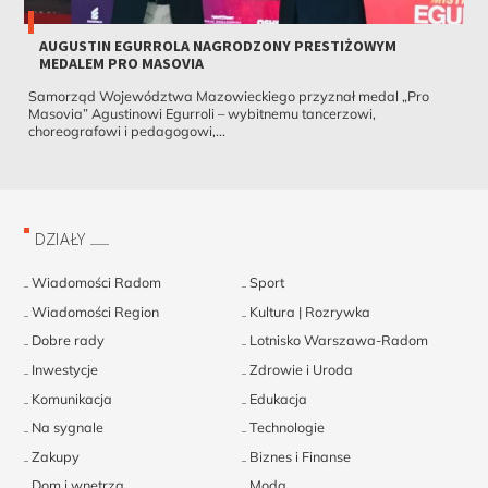
AUGUSTIN EGURROLA NAGRODZONY PRESTIŻOWYM
MEDALEM PRO MASOVIA
Samorząd Województwa Mazowieckiego przyznał medal „Pro
Masovia” Agustinowi Egurroli – wybitnemu tancerzowi,
choreografowi i pedagogowi,...
DZIAŁY
Wiadomości Radom
Sport
Wiadomości Region
Kultura | Rozrywka
Dobre rady
Lotnisko Warszawa-Radom
Inwestycje
Zdrowie i Uroda
Komunikacja
Edukacja
Na sygnale
Technologie
Zakupy
Biznes i Finanse
Dom i wnętrza
Moda