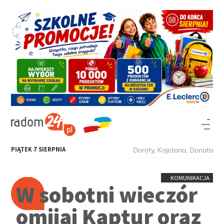
PIĄTEK
7
SIERPNIA
Doroty, Kajetana, Donata
KOMUNIKACJA
W sobotni wieczór
omijaj Kaptur oraz