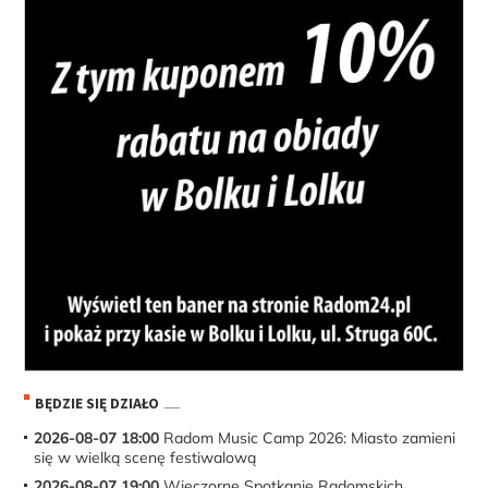
BĘDZIE SIĘ DZIAŁO
2026-08-07 18:00
Radom Music Camp 2026: Miasto zamieni
się w wielką scenę festiwalową
2026-08-07 19:00
Wieczorne Spotkanie Radomskich