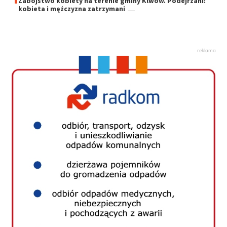
Zabójstwo kobiety na terenie gminy Klwów. Podejrzani:
kobieta i mężczyzna zatrzymani