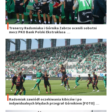
Trenerzy Radomiaka i Górnika Zabrze ocenili sobotni
mecz PKO Bank Polski Ekstraklasa
Radomiak zawiódł oczekiwania kibiców i po
indywidualnych błędach przegrał Górnikiem [FOTO]