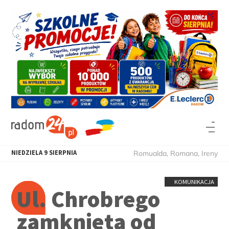
NIEDZIELA
9
SIERPNIA
Romualda, Romana, Ireny
KOMUNIKACJA
Ul. Chrobrego
zamknięta od