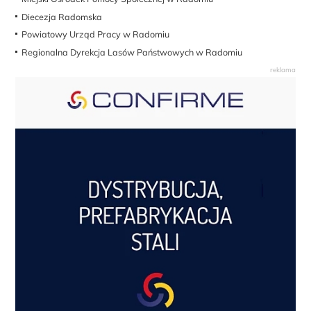
Diecezja Radomska
Powiatowy Urząd Pracy w Radomiu
Regionalna Dyrekcja Lasów Państwowych w Radomiu