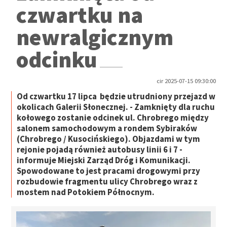
czwartku na
newralgicznym
odcinku
cir 2025-07-15 09:30:00
Od czwartku 17 lipca będzie utrudniony przejazd w
okolicach Galerii Słonecznej. - Zamknięty dla ruchu
kołowego zostanie odcinek ul. Chrobrego między
salonem samochodowym a rondem Sybiraków
(Chrobrego / Kusocińskiego). Objazdami w tym
rejonie pojadą również autobusy linii 6 i 7 -
informuje Miejski Zarząd Dróg i Komunikacji.
Spowodowane to jest pracami drogowymi przy
rozbudowie fragmentu ulicy Chrobrego wraz z
mostem nad Potokiem Północnym.