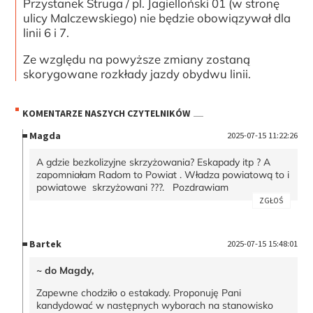
Przystanek Struga / pl. Jagielloński 01 (w stronę
ulicy Malczewskiego) nie będzie obowiązywał dla
linii 6 i 7.
Ze względu na powyższe zmiany zostaną
skorygowane rozkłady jazdy obydwu linii.
KOMENTARZE NASZYCH CZYTELNIKÓW
Magda
2025-07-15 11:22:26
A gdzie bezkolizyjne skrzyżowania? Eskapady itp ? A
zapomniałam Radom to Powiat . Władza powiatową to i
powiatowe skrzyżowani ???. Pozdrawiam
ZGŁOŚ
Bartek
2025-07-15 15:48:01
~ do Magdy,
Zapewne chodziło o estakady. Proponuję Pani
kandydować w następnych wyborach na stanowisko