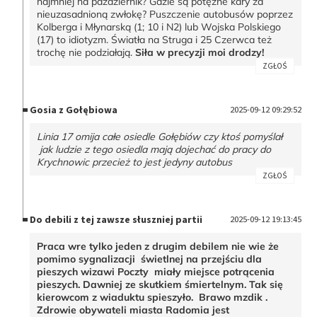
najmniej na październik? Gdzie są potężne kary za
nieuzasadnioną zwłokę? Puszczenie autobusów poprzez
Kolberga i Młynarską (1; 10 i N2) lub Wojska Polskiego
(17) to idiotyzm. Światła na Struga i 25 Czerwca też
trochę nie podziałają.
Siła w precyzji moi drodzy!
ZGŁOŚ
Gosia z Gołębiowa
2025-09-12 09:29:52
Linia 17 omija całe osiedle Gołębiów czy ktoś pomyślał
jak ludzie z tego osiedla mają dojechać do pracy do
Krychnowic przecież to jest jedyny autobus
ZGŁOŚ
Do debili z tej zawsze słuszniej partii
2025-09-12 19:13:45
Praca wre tylko jeden z drugim debilem nie wie że
pomimo sygnalizacji świetlnej na przejściu dla
pieszych wizawi Poczty miały miejsce potrącenia
pieszych. Dawniej ze skutkiem śmiertelnym. Tak się
kierowcom z wiaduktu spieszyło. Brawo mzdik .
Zdrowie obywateli miasta Radomia jest