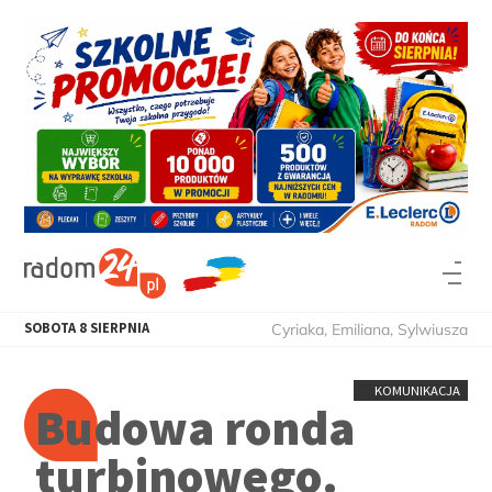
SOBOTA
8
SIERPNIA
Cyriaka, Emiliana, Sylwiusza
KOMUNIKACJA
Budowa ronda
turbinowego.