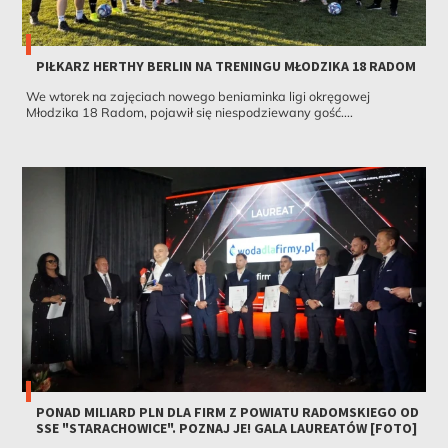
PIŁKARZ HERTHY BERLIN NA TRENINGU MŁODZIKA 18 RADOM
We wtorek na zajęciach nowego beniaminka ligi okręgowej
Młodzika 18 Radom, pojawił się niespodziewany gość....
PONAD MILIARD PLN DLA FIRM Z POWIATU RADOMSKIEGO OD
SSE "STARACHOWICE". POZNAJ JE! GALA LAUREATÓW [FOTO]