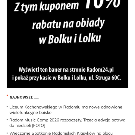
NAJNOWSZE
Liceum Kochanowskiego w Radomiu ma nowe odnowione
wielofunkcyjne boisko
Radom Music Camp 2026 rozpoczęty. Trzecia edycja potrwa
do niedzieli [FOTO]
Wieczorne Spotkanie Radomskich Klasyków na placu