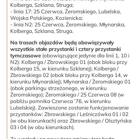
Kolberga, Szklana, Struga;
- linia 17: 25 Czerwca, Żeromskiego, Lubelska,
Wojska Polskiego, Kozienicka;
- linia N2: 25 Czerwca, Żeromskiego, Młynarska,
Kolberga, Szklana, Struga.
Na trasach objazdów będą obowiązywały
wszystkie stałe przystanki i cztery przystanki
tymczasowe
(obowiązujące jedynie dla linii 1, 10 i
N2): Kolberga / Zbrowskiego 01 (obok bloku przy
Kolberga 15, w kierunku Szklanej); Kolberga /
Zbrowskiego 02 (obok bloku przy Kolberga 14, w
kierunku Młynarskiej); Młynarska / Żeromskiego 01
(obok parkingu strzeżonego, w kierunku
Żeromskiego); Żeromskiego / 25 Czerwca 08 (w
pobliżu pomnika Czerwca ’76, w kierunku
Lubelskiej). Zawieszone zostanie funkcjonowanie
przystanków: Zbrowskiego / Leśniczówka 01 i 02
(w obu kierunkach) oraz Zbrowskiego / Olsztyńska
03 i 04 (w obu kierunkach).
Ze względu na powyższe zmiany tras będą