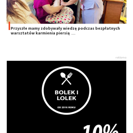
Przyszłe mamy zdobywały wiedzę podczas bezpłatnych
warsztatów karmienia piersią