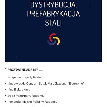
PRZYDATNE ADRESY
Prognoza pogody Radom
Mazowieckie Centrum Sztuki Współczesnej "Eletrowna"
Kino Elektrownia
Straż Pożarna w Radomiu
Komenda Miejska Policji w Radomiu