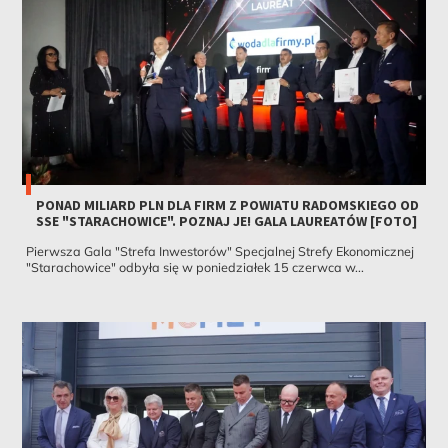
PONAD MILIARD PLN DLA FIRM Z POWIATU RADOMSKIEGO OD
SSE "STARACHOWICE". POZNAJ JE! GALA LAUREATÓW [FOTO]
Pierwsza Gala "Strefa Inwestorów" Specjalnej Strefy Ekonomicznej
"Starachowice" odbyła się w poniedziałek 15 czerwca w...