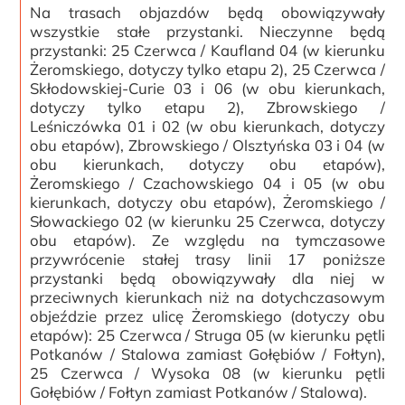
Na trasach objazdów będą obowiązywały
wszystkie stałe przystanki. Nieczynne będą
przystanki: 25 Czerwca / Kaufland 04 (w kierunku
Żeromskiego, dotyczy tylko etapu 2), 25 Czerwca /
Skłodowskiej-Curie 03 i 06 (w obu kierunkach,
dotyczy tylko etapu 2), Zbrowskiego /
Leśniczówka 01 i 02 (w obu kierunkach, dotyczy
obu etapów), Zbrowskiego / Olsztyńska 03 i 04 (w
obu kierunkach, dotyczy obu etapów),
Żeromskiego / Czachowskiego 04 i 05 (w obu
kierunkach, dotyczy obu etapów), Żeromskiego /
Słowackiego 02 (w kierunku 25 Czerwca, dotyczy
obu etapów). Ze względu na tymczasowe
przywrócenie stałej trasy linii 17 poniższe
przystanki będą obowiązywały dla niej w
przeciwnych kierunkach niż na dotychczasowym
objeździe przez ulicę Żeromskiego (dotyczy obu
etapów): 25 Czerwca / Struga 05 (w kierunku pętli
Potkanów / Stalowa zamiast Gołębiów / Fołtyn),
25 Czerwca / Wysoka 08 (w kierunku pętli
Gołębiów / Fołtyn zamiast Potkanów / Stalowa).