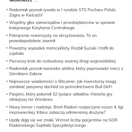
NAJNOWSZE
Radomiak poznał rywala w I rundzie STS Pucharu Polski.
Zagra w Kielcach!
Wspólny głos samorządów i przedsiębiorców w sprawie
kolejowego Korytarza Centralnego
Potrącenie rowerzysty na skrzyżowaniu. To on
prawdopodobnie zawinił
Poważny wypadek motocyklisty. Rozbił Suzuki i trafił do
szpitala
Pierwszy krok do rozbudowy ważnej drogi wojewódzkiej
Radomiak poznał nazwisko arbitra, który poprowadzi mecz z
Górnikiem Zabrze
Najnowsze wiadomości o Bitcoinie: Jak inwestorzy mogą
zarabiać pasywny dochód za pośrednictwem Bull DeFi
Pasjans, który pokonał 32 tysiące układów. Historia gry
silniejszej niż Windows
Nowy trener i nadzieje. Broń Radom rozpoczyna sezon 4. ligi
mazowieckiej. Kibice zobaczą odmienioną drużynę?
Upały dają się we znaki. Wzrost liczby pacjentów na SOR
Radomskiego Szpitala Specjalistycznego