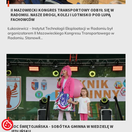
II MAZOWIECKI KONGRES TRANSPORTOWY ODBYŁ SIĘ W
RADOMIU. NASZE DROGI, KOLEJ I LOTNISKO POD LUPĄ
FACHOWCÓW
Łukasiewicz – Instytut Technologii Eksploatacji w Radomiu był
organizatorem II Mazowieckiego Kongresu Transportowego w
Radomiu. Stanowił...
NOC ŚWIĘTOJAŃSKA - SOBÓTKA GMINNA W NIEDZIELĘ W
JEDLIŃSKU